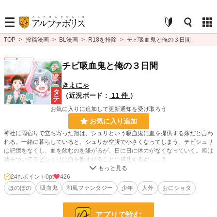
TOP
>
投稿漫画
>
BL漫画
>
R18を排除
>
チビ吸血鬼と俺の３日間
BL
完結
チビ吸血鬼と俺の３日間
きよにゃ
（近況ボード：
11 件
）
お気に入りに追加して更新通知を受け取ろう
お気に入り追加
神社に雨宿りで立ち寄った旭は、シュリという吸血鬼に血を提供する嫁だと言わ
れる。一緒に暮らしていると、シュリが空腹で小さくなってしまう。チビシュリ
は記憶をなくし、血を飲むのを嫌がるが、日に日に体力がなくなっていく。旭は
嘘をついてチビシュリに血を飲ませることに成功するが……？
24h.ポイント
0pt
426
BL漫画
1,406 位 / 1,406 件
ほのぼの
吸血鬼
和風ファンタジー
少年
人外
おにショタ
BL
1,079 位 / 1,079 件
お気に入り
28
アプリで読む