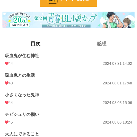
24h.ポイント
0 pt
話数
11
更新日時
2024.08.19 22:27
初回公開日時
2024.07.31 14:02
目次
感想
週間ポイント
0 pt (1,406 位)
吸血鬼が住む神社
月間ポイント
28 pt (812 位)
44
2024.07.31 14:02
年間ポイント
357 pt (931 位)
吸血鬼との生活
43
2024.08.01 17:48
累計ポイント
8,884 pt (900 位)
小さくなった鬼神
44
2024.08.03 15:06
チビシュリの願い
45
2024.08.06 18:24
大人にできること