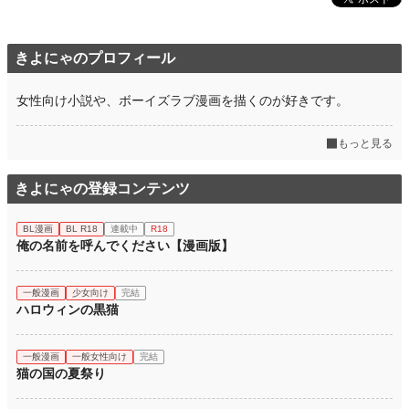
きよにゃのプロフィール
女性向け小説や、ボーイズラブ漫画を描くのが好きです。
もっと見る
きよにゃの登録コンテンツ
BL漫画
BL R18
連載中
R18
俺の名前を呼んでください【漫画版】
一般漫画
少女向け
完結
ハロウィンの黒猫
一般漫画
一般女性向け
完結
猫の国の夏祭り