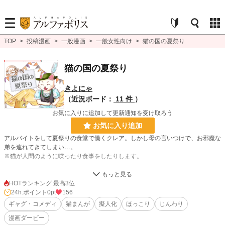
TOP
>
投稿漫画
>
一般漫画
>
一般女性向け
>
猫の国の夏祭り
一般女性向け
完結
猫の国の夏祭り
きよにゃ
（近況ボード：
11 件
）
お気に入りに追加して更新通知を受け取ろう
お気に入り追加
アルバイトをして夏祭りの食堂で働くクレア。しかし母の言いつけで、お邪魔な
弟を連れてきてしまい…。
※猫が人間のように喋ったり食事をしたりします。
漫画
8,555 位 / 8,555 件
HOTランキング 最高3位
24h.ポイント
0pt
156
一般女性向け
2,538 位 / 2,538 件
ギャグ・コメディ
猫まんが
擬人化
ほっこり
じんわり
お気に入り
6
漫画ダービー