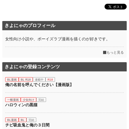
きよにゃのプロフィール
女性向け小説や、ボーイズラブ漫画を描くのが好きです。
もっと見る
きよにゃの登録コンテンツ
BL漫画
BL R18
連載中
R18
俺の名前を呼んでください【漫画版】
一般漫画
少女向け
完結
ハロウィンの黒猫
BL漫画
BL
完結
チビ吸血鬼と俺の３日間