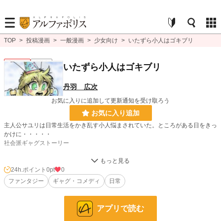
TOP
>
投稿漫画
>
一般漫画
>
少女向け
>
いたずら小人はゴキブリ
少女向け
連載中
いたずら小人はゴキブリ
丹羽 広次
お気に入りに追加して更新通知を受け取ろう
お気に入り追加
主人公サユリは日常生活をかき乱す小人悩まされていた。ところがある日をきっ
かけに・・・・・
社会派ギャグストーリー
漫画
8,557 位 / 8,557 件
24h.ポイント
0pt
0
ファンタジー
ギャグ・コメディ
日常
少女向け
1,154 位 / 1,154 件
お気に入り
3
アプリで読む
24h.ポイント
0 pt