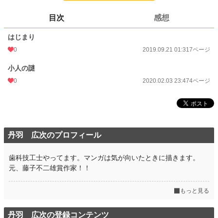
ページ数
11
目次
感想
更新日時
2019.10.03 00:19
はじまり
初回公開日時
2019.09.21 01:31
0
2019.09.21 01:31
7ページ
週間ポイント
0 pt (8,557 位)
小人の謎
月間ポイント
0 pt (8,557 位)
0
2020.02.03 23:47
4ページ
年間ポイント
21 pt (5,872 位)
累計ポイント
5,668 pt (3,072 位)
丹羽 広次のプロフィール
歯科技工士やってます。マンガは気が向いたときに描きます。
元、藤子不二雄賞作家！！
もっと見る
丹羽 広次の登録コンテンツ