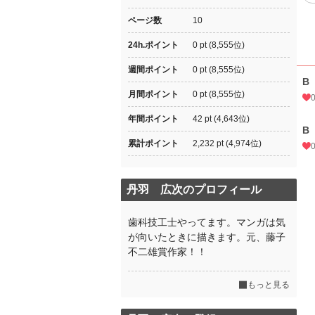
ページ数
10
24h.ポイント
0 pt (8,555位)
週間ポイント
0 pt (8,555位)
B
月間ポイント
0 pt (8,555位)
年間ポイント
42 pt (4,643位)
B
累計ポイント
2,232 pt (4,974位)
丹羽 広次のプロフィール
歯科技工士やってます。マンガは気
が向いたときに描きます。元、藤子
不二雄賞作家！！
もっと見る