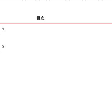
目次
 １
0
 ２
0