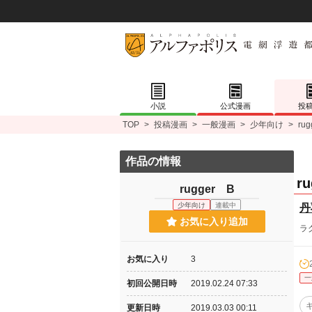
小説
公式漫画
投
TOP
>
投稿漫画
>
一般漫画
>
少年向け
>
ru
作品の情報
r
rugger B
少年向け
連載中
丹
お気に入り追加
ラ
お気に入り
3
一
初回公開日時
2019.02.24 07:33
更新日時
2019.03.03 00:11