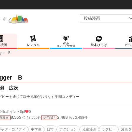
Web
稿漫画
レンタル
絵本ひろば
ビジ
コンテンツ大賞
gger B
ugger B
羽 広次
グビーを通じて双子兄弟がおりなす学園コメディー
24h.ポイント
0pt
0
8,555
2,488
位 / 8,555件
位 / 2,488件
般漫画
少年向け
ギャグ・コメディ
中学生
日常
アクション
児童漫画
ラグビー
漫画ダ