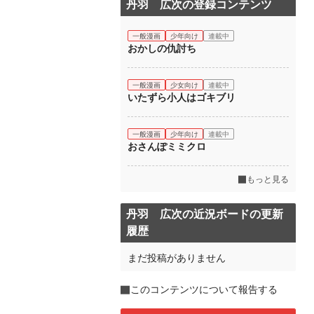
丹羽 広次の登録コンテンツ
一般漫画
少年向け
連載中
おかしの仇討ち
一般漫画
少女向け
連載中
いたずら小人はゴキブリ
一般漫画
少年向け
連載中
おさんぽミミクロ
もっと見る
丹羽 広次の近況ボードの更新
履歴
まだ投稿がありません
このコンテンツについて報告する