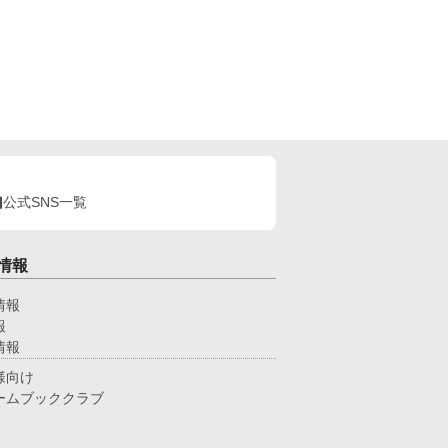
公式SNS一覧
情報
情報
報
情報
様向け
ームブッククラブ