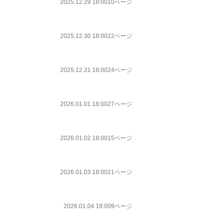
2025.12.29 18:00
10ページ
2025.12.30 18:00
22ページ
2025.12.31 18:00
24ページ
2026.01.01 18:00
27ページ
2026.01.02 18:00
15ページ
2026.01.03 18:00
21ページ
2026.01.04 18:00
9ページ