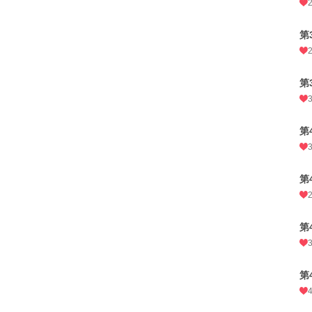
第
第
第
第
第
第