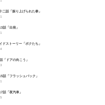
31
十二話「振り上げられた拳」
31
13話「出発」
31
イドストーリー「ボクたち」
44
4話「ドアの向こう」
33
15話「フラッシュバック」
51
17話「夜汽車」
55