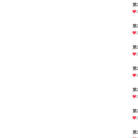
第
第
第
第
第
第
第