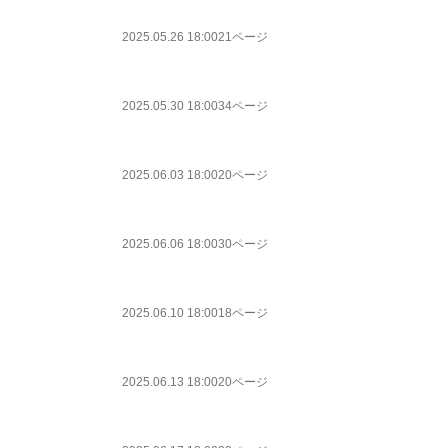
2025.05.26 18:00
21ページ
2025.05.30 18:00
34ページ
2025.06.03 18:00
20ページ
2025.06.06 18:00
30ページ
2025.06.10 18:00
18ページ
2025.06.13 18:00
20ページ