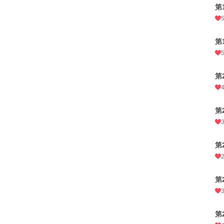
第
第
第
第
第
第
第