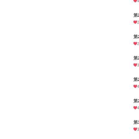
第
第
第
第
第
第