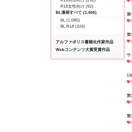
R18男性向け (292)
R18女性向け (92)
BL漫画すべて (1,406)
第
BL (1,080)
BL R18 (326)
第
アルファポリス書籍化作家作品
Webコンテンツ大賞受賞作品
サ
1
第
第