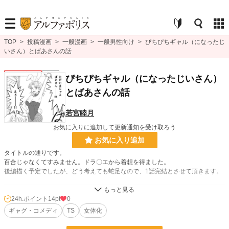
TOP
>
投稿漫画
>
一般漫画
>
一般男性向け
>
ぴちぴちギャル（になったじ
いさん）とばあさんの話
一般男性向け
完結
ぴちぴちギャル（になったじいさん）
とばあさんの話
若宮睦月
お気に入りに追加して更新通知を受け取ろう
お気に入り追加
タイトルの通りです。
百合じゃなくてすみません。ドラ〇エから着想を得ました。
後編描く予定でしたが、どう考えても蛇足なので、1話完結とさせて頂きます。
漫画
142 位 / 8,553 件
24h.ポイント
14pt
0
ギャグ・コメディ
TS
女体化
一般男性向け
45 位 / 2,373 件