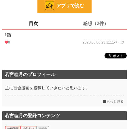
お気に入り
36
アプリで読む
24h.ポイント
14 pt
ページ数
11
目次
感想（2件）
更新日時
2020.03.08 23:11
1話
初回公開日時
2020.03.08 23:11
0
2020.03.08 23:11
11ページ
週間ポイント
7 pt (1,164 位)
月間ポイント
154 pt (542 位)
年間ポイント
1,589 pt (891 位)
若宮睦月のプロフィール
累計ポイント
25,604 pt (1,036 位)
主に百合漫画を投稿していきたいと思います。
もっと見る
若宮睦月の登録コンテンツ
一般漫画
少年向け
連載中