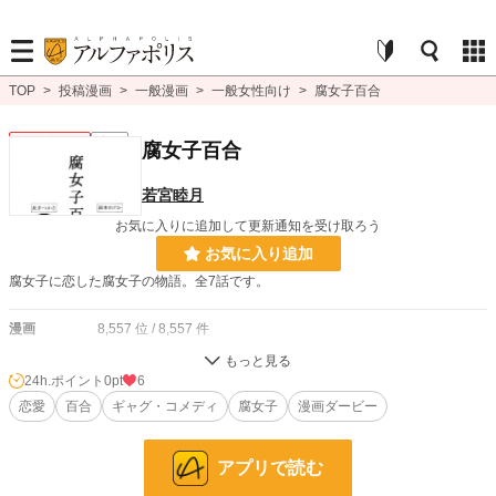
TOP
>
投稿漫画
>
一般漫画
>
一般女性向け
>
腐女子百合
一般女性向け
完結
腐女子百合
若宮睦月
お気に入りに追加して更新通知を受け取ろう
お気に入り追加
腐女子に恋した腐女子の物語。全7話です。
漫画
8,557 位 / 8,557 件
一般女性向け
2,539 位 / 2,539 件
24h.ポイント
0pt
6
お気に入り
恋愛
百合
98
ギャグ・コメディ
腐女子
漫画ダービー
24h.ポイント
0 pt
アプリで読む
ページ数
79