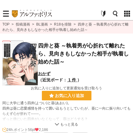
TOP
>
投稿漫画
>
BL漫画
>
R18を排除
>
四井と葵 ～執着男が心折れて離
れたら、見向きもしなかった相手が執着し始めた話～
BL
連載中
四井と葵 ～執着男が心折れて離れた
ら、見向きもしなかった相手が執着し
始めた話～
おかず
（近況ボード：
1 件
）
お気に入りに追加して更新通知を受け取ろう
お気に入り追加
同じ大学に通う四井(よつい)と葵(あおい)。
四井は葵に恋愛感情を持って囲い込もうとしていたが、葵に一向に振り向いても
らえず心が折れて───。
ずっと傍にいた四井がいなくなって、葵はどうする？
というお話です。
24h.ポイント
56pt
2,186