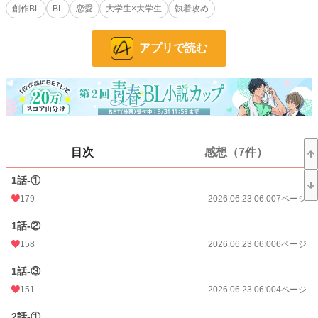
■ひとまず2話で終わっていますが、続きを描く予定がまだあります。
創作BL
BL
恋愛
大学生×大学生
執着攻め
■毎日更新ちょっとお休み中。
アプリで読む
BL漫画
41 位 / 1,405 件
BL
24 位 / 1,079 件
お気に入り
61
24h.ポイント
56 pt
ページ数
51
目次
感想（7件）
更新日時
2026.07.02 00:00
1話-①
初回公開日時
2026.06.22 11:28
179
2026.06.23 06:00
7ページ
週間ポイント
813 pt (23 位)
1話-②
158
2026.06.23 06:00
6ページ
月間ポイント
6,094 pt (10 位)
1話-③
年間ポイント
19,356 pt (61 位)
151
2026.06.23 06:00
4ページ
累計ポイント
19,356 pt (625 位)
2話-①