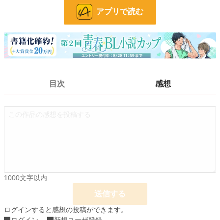
24h.ポイント
0 pt
アプリで読む
ページ数
19
更新日時
2024.10.16 18:02
初回公開日時
2024.05.18 15:07
週間ポイント
0 pt (1,406 位)
目次
感想
月間ポイント
0 pt (1,406 位)
年間ポイント
112 pt (1,211 位)
累計ポイント
3,060 pt (1,234 位)
1000文字以内
送信する
ログインすると感想の投稿ができます。
ログイン
新規ユーザ登録