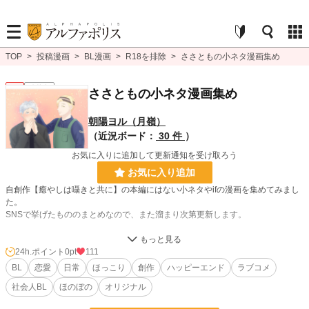
TOP
>
投稿漫画
>
BL漫画
>
R18を排除
>
ささともの小ネタ漫画集め
BL
連載中
ささともの小ネタ漫画集め
朝陽ヨル（月嶺）
（近況ボード：
30 件
）
お気に入りに追加して更新通知を受け取ろう
お気に入り追加
自創作【癒やしは囁きと共に】の本編にはない小ネタやifの漫画を集めてみまし
た。
SNSで挙げたもののまとめなので、また溜まり次第更新します。
BL漫画
1,406 位 / 1,406 件
24h.ポイント
0pt
111
BL
恋愛
日常
ほっこり
創作
ハッピーエンド
ラブコメ
BL
1,080 位 / 1,080 件
社会人BL
ほのぼの
オリジナル
お気に入り
5