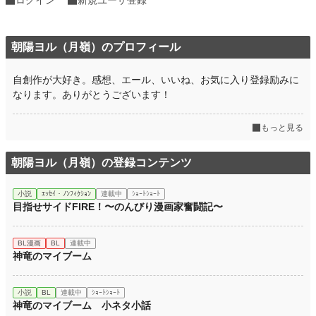
朝陽ヨル（月嶺）のプロフィール
自創作が大好き。感想、エール、いいね、お気に入り登録励みに
なります。ありがとうございます！
もっと見る
朝陽ヨル（月嶺）の登録コンテンツ
小説
ｴｯｾｲ・ﾉﾝﾌｨｸｼｮﾝ
連載中
ｼｮｰﾄｼｮｰﾄ
目指せサイドFIRE！〜のんびり漫画家奮闘記〜
BL漫画
BL
連載中
神竜のマイブーム
小説
BL
連載中
ｼｮｰﾄｼｮｰﾄ
神竜のマイブーム 小ネタ小話