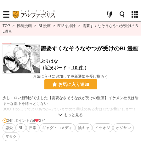
TOP
>
投稿漫画
>
BL漫画
>
R18を排除
>
需要すくなそうなやつが受けのB
L漫画
BL
連載中
需要すくなそうなやつが受けのBL漫画
ぷりはな
（近況ボード：
10 件
）
お気に入りに追加して更新通知を受け取ろう
お気に入り追加
少しエロい新刊がでました【需要なさそうな奴が受けの漫画】イケメン社長は陰
キャな部下をほっとけない
BOOTHのほうでとりあつかっていますので興味のある方はぜひお願いします！
https://purihana.booth.pm/items/7466812
24h.ポイント
7pt
274
恋愛
BL
日常
ギャグ・コメディ
陰キャ
イケオジ
オジサン
BL漫画
246 位 / 1,405 件
ヲタク
BL
131 位 / 1,079 件