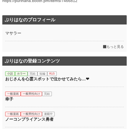
https://purihana.booth.pm/items/7466812
ぷりはなのプロフィール
マサラー
もっと見る
ぷりはなの登録コンテンツ
小説
ホラー
完結
短編
R15
おじさんを心霊スポットで泣かせてみたら…❤
一般漫画
一般男性向け
完結
幸子
一般漫画
一般男性向け
連載中
ノーコンプライアンス勇者