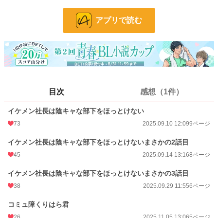
お気に入り
24
アプリで読む
24h.ポイント
7 pt
ページ数
52
更新日時
2025.11.26 06:23
初回公開日時
2025.09.10 12:09
目次
感想（1件）
週間ポイント
49 pt (280 位)
イケメン社長は陰キャな部下をほっとけない
月間ポイント
77 pt (510 位)
73
2025.09.10 12:09
9ページ
年間ポイント
12,784 pt (96 位)
イケメン社長は陰キャな部下をほっとけないまさかの2話目
累計ポイント
12,784 pt (770 位)
45
2025.09.14 13:16
8ページ
イケメン社長は陰キャな部下をほっとけないまさかの3話目
38
2025.09.29 11:55
6ページ
コミュ障くりはら君
26
2025.11.05 13:06
5ページ