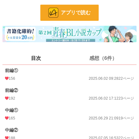
BL漫画
106 位 / 1,406 件
アプリで読む
BL
65 位 / 1,080 件
お気に入り
129
24h.ポイント
28 pt
ページ数
191
目次
感想（6件）
更新日時
2026.05.10 21:42
前編①
初回公開日時
2025.06.02 09:28
156
2025.06.02 09:28
22ページ
週間ポイント
105 pt (150 位)
前編②
月間ポイント
462 pt (168 位)
192
2025.06.02 17:12
23ページ
年間ポイント
19,706 pt (59 位)
中編①
累計ポイント
36,426 pt (406 位)
165
2025.06.29 21:09
19ページ
中編②
188
2025.07.05 16:53
22ページ