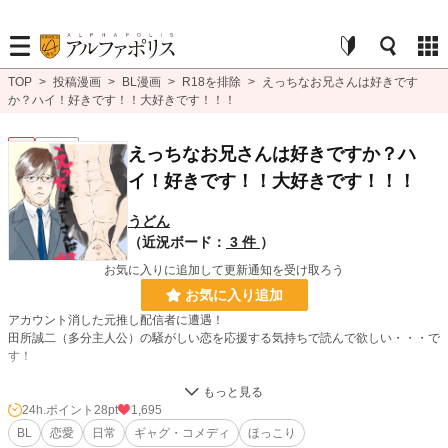
TOP
>
投稿漫画
>
BL漫画
>
R18を排除
>
えっちなお兄さんは好きです
か？ハイ！好きです！！大好きです！！！
BL
連載中
えっちなお兄さんは好きですか？ハ
イ！好きです！！大好きです！！！
うどん
（近況ボード：
3 件
）
お気に入りに追加して更新通知を受け取ろう
お気に入り追加
アカウント消した元推し配信者に遭遇！
田所誠二（多分主人公）の騒がしい恋を応援する気持ちで読んで欲しい・・・で
す！
後編UPは多分夏位です。
24h.ポイント
28pt
1,695
他サイトにも載せてます（予定含む）
BL
恋愛
日常
ギャグ・コメディ
ほっこり