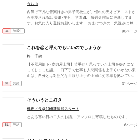
うお山
内気で平凡な音楽好きの男子高校生が、憧れの天才ピアニストか
ら溺愛される話 美形×平凡、学園BL 毎週金曜日に更新してま
す。お気に入り登録お願いします！ おまけつきの一気読みは http
s://t.co/fY7k06D6kR（kindleインディーズ アソシエイト） ファ
90ページ
BL
連載中
ンボで先行配信してます https://uoyama.fanbox.cc/
これを恋と呼んでもいいのでしょうか
柊 千鶴
【不器用部下×皮肉屋上司】苦手だと思っていた上司を好きにな
ってしまった話。 口下手で仕事も人間関係も上手くいかない東
山は、自分とは対照的な世渡り上手の上司に劣等感を抱いていた
が——思いがけず上司の弱みを握ってしまったことで急接近し、
31ページ
BL
完結
皮肉の裏に隠された優しさに惹かれ、やがて恋を知る。
そういうとこ好き
楓夜ノラ@10/9新連載スタート
とある寒い日の二人のお話。 アンソロに寄稿したものです。
6ページ
BL
完結