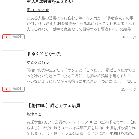
村人Aは勇者を支えたい
真白 ちとせ
とある人族の辺境の村に住む少年・村人Aは、『勇者さん』の事
が何よりも好き！ 村を魔物から守る為に戦ってくれる勇者さんを
支える為なら、独学で魔術だって習得するし賢者レベルの結界だ
って張り巡らせちゃいます！！ これはちょっとばかり愛が深くて
18ページ
BL
連載中
狭かった村人の少年が、勇者さんへの溢れる感情を礎に莫大な力
を手に入れてしまったのに、望んでいるのは勇者さんとの幸せな
未来だけ、というお話です。
まるくてとがった
かどをとおる
同棲中の大学生ふたり「サク」と「こうた」。 最近こうたがちょ
っと冷たいと思っていたところに、お揃いの指輪を無くすサク。
バレないようにしながらも徐々にすれ違い、ついには…。 （201
9年10月のJ庭で発行した同人誌
35ページ
BL
連載中
【創作BL】猫とカフェ店員
駒津まこ
貧乏学生×カフェ店員のルームシェアBL 全６話の予定です。 【あ
らすじ】 大学に通うユースは成績不振を理由に支援を打ち切られ
てしまう。 よく通うカフェの店員、ロビンに思わず助けを求め―
――