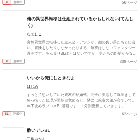
56ページ
BL
連載中
俺の異世界転移は仕組まれているかもしれない(てんし
く)
なでしこ
突然異世界に転移した主人公・アツシが、顔の良い男たちと出会
い、冒険をしたりしなかったりする、無双はしないファンタジー
漫画です。あんまりBLぽくはないですが、男たちの距離がかなり
近いのでBLと言い張ります。
338ページ
BL
連載中
いいから俺にしときなよ
はじめ
ずっと片想いしていた親友の結婚式。完全に失恋して爆泣きして
酔っ払った祭理が翌朝目覚めると、隣には親友の弟が寝ていて…
年下攻めラブコメBL漫画です…！分割更新していきます。
62ページ
BL
連載中
酔いデレBL
三島みかん