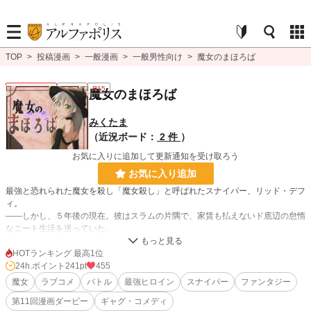
TOP
>
投稿漫画
>
一般漫画
>
一般男性向け
>
魔女のまほろば
一般男性向け
連載中
R15
魔女のまほろば
みくたま
（近況ボード：
2 件
）
お気に入りに追加して更新通知を受け取ろう
お気に入り追加
最強と恐れられた魔女を殺し「魔女殺し」と呼ばれたスナイパー、リッド・デフ
ィ。
――しかし、５年後の現在。彼はスラムの片隅で、家賃も払えないド底辺の怠惰
なニート生活を送っていた。
そんな彼の元に、莫大な賞金を目当てにした殺し屋たちが迫る。
HOTランキング 最高1位
再び血煙が舞うかと思われたその瞬間、雨の中に現れたのは――ゴスロリ衣装に
24h.ポイント
241pt
455
身を包んだ、「魔女」クリム。
魔女
ラブコメ
バトル
最強ヒロイン
スナイパー
ファンタジー
第11回漫画ダービー
ギャグ・コメディ
圧倒的な力で殺し屋を蹂躙した彼女は、あろうことかリッドの姿を見るなり狂喜