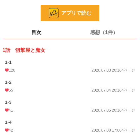
乱舞し、全力で抱きついてきて!?
「やっと会えました！ この身のすべてをリッド様に捧げます！」
アプリで読む
敵か、味方か、それとも――ただの「やべェ女」!?
凄腕（だけど働きたくない）最強（だけど愛が重すぎる）ヤンデレ魔女が織りな
す、命がけの勘違い（？）バトルラブコメ、ここに開幕！
目次
感想（1件）
漫画
26 位 / 8,551 件
1話 狙撃屋と魔女
一般男性向け
6 位 / 2,371 件
1-1
お気に入り
30
128
2026.07.03 20:10
4ページ
24h.ポイント
241 pt
1-2
ページ数
42
55
2026.07.04 20:10
4ページ
更新日時
2026.08.01 17:20
1-3
初回公開日時
2026.07.03 20:10
41
2026.07.05 20:10
4ページ
週間ポイント
3,675 pt (11 位)
1-4
42
2026.07.08 17:00
4ページ
月間ポイント
11,904 pt (12 位)