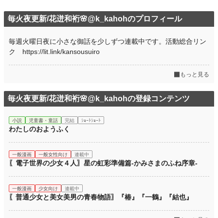
毎火夜更新/花迸和裄🌸@k_kahohのプロフィール
毎週火曜日夜に小さな御話を少しずつ連載中です。活動総合リン
ク https://lit.link/kansousuiro
もっと見る
毎火夜更新/花迸和裄🌸@k_kahohの登録コンテンツ
小説
児童書・童話
完結
ｼｮｰﾄｼｮｰﾄ
わたしのおようふく
一般漫画
一般女性向け
連載中
〖電子世界の少女４人〗星の虹彩準備篇-かみさまのふね序章-
一般漫画
少女向け
連載中
〖普通少女と美女美男の青春物語〗『椿』『一鶴』『結也』