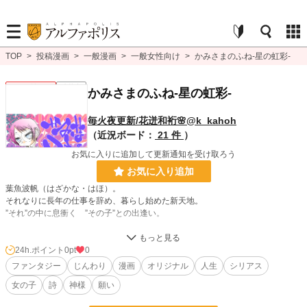
TOP
>
投稿漫画
>
一般漫画
>
一般女性向け
>
かみさまのふね-星の虹彩-
一般女性向け
連載中
かみさまのふね-星の虹彩-
毎火夜更新/花迸和裄🌸@k_kahoh
（近況ボード：
21 件
）
お気に入りに追加して更新通知を受け取ろう
お気に入り追加
葉魚波帆（はざかな・はほ）。
それなりに長年の仕事を辞め、暮らし始めた新天地。
”それ”の中に息衝く ”その子”との出逢い。
人が強く想う対象には、何か宿るものがあるのかも知れません。
24h.ポイント
0pt
0
波帆と”かほうちゃん”の日々を
ファンタジー
じんわり
漫画
オリジナル
人生
シリアス
ゆっくりと描き重ねます。
女の子
詩
神様
願い
🌟あえて波帆の感情を追う方向で進めておりましたが、