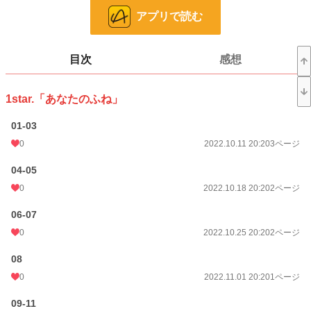
舞台装置としての”端末遊具”がまず何であるのかに躓いてしまうとのご指摘あり
アプリで読む
劇中加筆修正に併せ、こちらでも補足を少し。
◆ユーメイク◆
アバターを作成し、役者/歌手/ダンス等擬似的な芸能表現活動体験を楽しめる街
目次
感想
頭端末遊具。
ミッションやイベントをクリアしながらアバターの魅力を高めていく。
数値としてスコアや累積に伴うレベル表示もあり、ゲーム内通貨でアイテム購入
1star.「あなたのふね」
も可能。
その映像や楽曲のクオリティも魅力。
01-03
メディアミックスもあり幅広いプレイヤーに支えられている。
0
2022.10.11 20:20
3ページ
🌟1star.「あなたのふね」2022/10/11夜連載開始
04-05
🌟開始に伴う近況ボード▼
0
2022.10.18 20:20
2ページ
https://www.alphapolis.co.jp/diary/view/193949
06-07
🌟アルファポリス活動開始からこの作品に至るに関するnote▼
https://note.com/kansousuiro/n/nd8d01c974fc6
0
2022.10.25 20:20
2ページ
🌟『かみさまのふね』の前身となる『星の虹彩 準備篇』▼
08
この御話の予告篇も掲載しております▼
0
2022.11.01 20:20
1ページ
https://www.alphapolis.co.jp/manga/80143292/587586953
（▲2023年より誕生日前後には『かみさまのふね』は一回お休みし準備篇側で
09-11
の新作更新を挟んでおります）