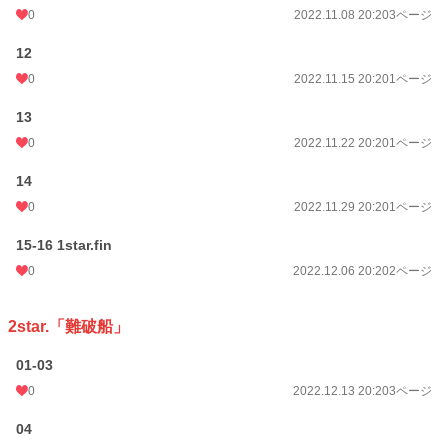
0
2022.11.08 20:20
3ページ
🌟【作中作画で使用している写真は自身で撮ったものもしくは正式に商用利用許
諾を得た素材です】
12
0
2022.11.15 20:20
1ページ
漫画
8,555 位 / 8,555 件
13
一般女性向け
2,538 位 / 2,538 件
0
2022.11.22 20:20
1ページ
お気に入り
1
14
24h.ポイント
0 pt
0
2022.11.29 20:20
1ページ
ページ数
233
15-16 1star.fin
更新日時
2026.08.04 20:20
0
2022.12.06 20:20
2ページ
初回公開日時
2022.10.11 20:20
2star.「難破船」
週間ポイント
235 pt (147 位)
01-03
月間ポイント
968 pt (130 位)
0
2022.12.13 20:20
3ページ
年間ポイント
12,101 pt (129 位)
04
累計ポイント
47,078 pt (612 位)