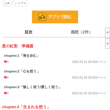
人外
シリアス
電子世界に命持つ4人の少女達の御話です
🌸[chapter.1「海を歩む」] 2022/01/11
アプリで読む
🌸[chapter.2「心を想う」] 01/18
※さざんかとかほうは誕生日が同じ
※なざなの髪型は以前はロングボブ
目次
感想（2件）
元は2020年の1頁漫画（1頁目がまるまるそれです
今回手直しと、2頁分の描き下ろし追加
星の虹彩 準備篇
chapter1を描いた事で この一篇にこうした意味合いが生まれました
chapter.1「海を歩む」
🌸[chapter.3「愉しく祝う/愛しく祝う」]01/25
2‐3頁目は2018年作を手直し
0
2022.01.11 20:20
4ページ
これもchapter.2同様、chapter.1を受けて、そしてchapter.2を経て変遷したもの
です
chapter.2「心を想う」
1頁目の描き下ろしをブリッジに台詞等の細かなニュアンスを当時のものから弄
0
2022.01.18 20:20
3ページ
っています
chapter.3「愉しく祝う/愛しく祝う」
🌸[chapter.4「生まれを想う」]
❖[01]05/31
0
2022.01.25 20:20
3ページ
❖[02]06/07
❖[03]06/14
❖[04]06/21
chapter.4「生まれを想う」