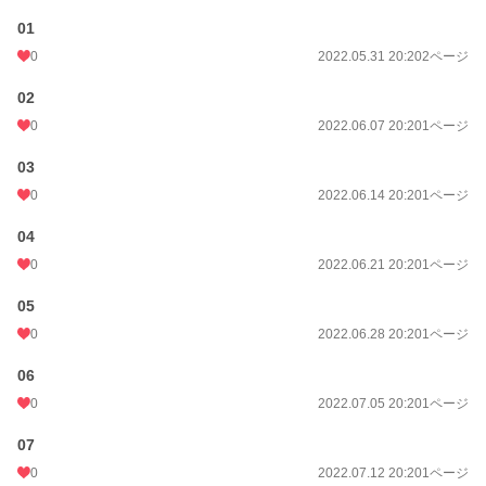
❖[05]06/28
❖[06]07/05
01
❖[07]07/12
0
2022.05.31 20:20
2ページ
❖[08]07/19
❖[09]07/26
02
❖[10]08/02
❖[11]08/09
0
2022.06.07 20:20
1ページ
❖[12]08/16
❖[13]08/23
03
❖[14-16end]08/30
描き下ろし新作連載、完結です..!
0
2022.06.14 20:20
1ページ
5/18は たう と なざな の誕生日でした。
そこから8/30の かほう さざんか の誕生日へ
04
リアルタイムでした。。
0
2022.06.21 20:20
1ページ
近況ボード
https://www.alphapolis.co.jp/diary/view/189758
05
💐[かみさまのふね-星の虹彩- 予告篇]09/06
0
2022.06.28 20:20
1ページ
ここへの投稿を始めたのも
この御話を描きたいが為でした
06
0
2022.07.05 20:20
1ページ
彼女達と"作成者"の日々
現在連載中です..!!
07
🌸ex.「既刊を思う」2022/09/27
0
2022.07.12 20:20
1ページ