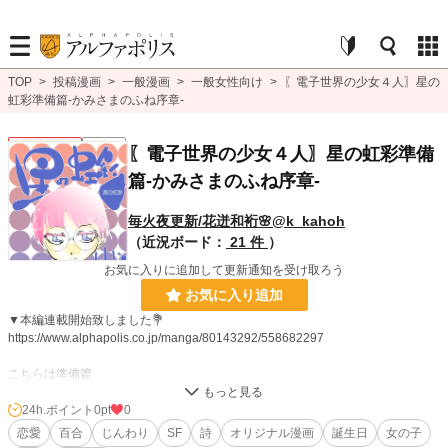
TOP
>
投稿漫画
>
一般漫画
>
一般女性向け
>
〖電子世界の少女４人〗星の
虹彩準備篇-かみさまのふね序章-
一般女性向け
連載中
〖電子世界の少女４人〗星の虹彩準備
篇-かみさまのふね序章-
毎火夜更新/花迸和裄🌸@k_kahoh
（近況ボード：
21 件
）
お気に入りに追加して更新通知を受け取ろう
お気に入り追加
▼本編連載開始致しました💐
https://www.alphapolis.co.jp/manga/80143292/558682297
こちらは準備篇
夏名咲かほう
沙季珱さざんか
24h.ポイント
0pt
0
多咲坂たう
恋愛
百合
じんわり
SF
詩
オリジナル漫画
誕生日
女の子
那槌果なざな