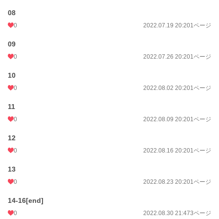
🌸2023年以降例年誕生日付近等に描き下ろし新作を更新しております。
08
現在chapter.5-8を公開中。
0
2022.07.19 20:20
1ページ
🌸星の虹彩準備篇と短編三連を経ての諸々の近況ボード
09
https://www.alphapolis.co.jp/diary/view/171269
0
2022.07.26 20:20
1ページ
🌸ほぼ自分用のかほさざグッズ
https://suzuri.jp/search?q=%E3%81%8B%E3%81%BB%E3%81%95%E3%8
10
1%96real%26web
0
2022.08.02 20:20
1ページ
漫画
8,555 位 / 8,555 件
11
一般女性向け
2,538 位 / 2,538 件
0
2022.08.09 20:20
1ページ
お気に入り
2
12
0
2022.08.16 20:20
1ページ
24h.ポイント
0 pt
13
ページ数
62
0
2022.08.23 20:20
1ページ
更新日時
2026.05.19 20:20
14-16[end]
初回公開日時
2022.01.11 20:20
0
2022.08.30 21:47
3ページ