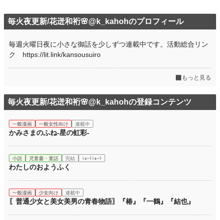
毎火夜更新/花迸和裄🌸@k_kahohのプロフィール
毎週火曜日夜に小さな御話を少しずつ連載中です。活動総合リン
ク https://lit.link/kansousuiro
もっと見る
毎火夜更新/花迸和裄🌸@k_kahohの登録コンテンツ
一般漫画
一般女性向け
連載中
かみさまのふね-星の虹彩-
小説
児童書・童話
完結
ｼｮｰﾄｼｮｰﾄ
わたしのおようふく
一般漫画
少女向け
連載中
〖普通少女と美女美男の青春物語〗『椿』『一鶴』『結也』