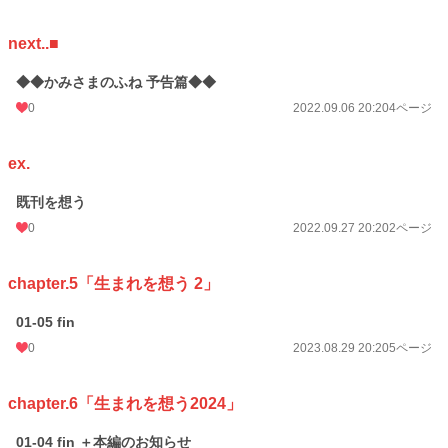
週間ポイント
7 pt (1,164 位)
月間ポイント
21 pt (1,605 位)
next..■
年間ポイント
652 pt (1,615 位)
◆◆かみさまのふね 予告篇◆◆
0
2022.09.06 20:20
4ページ
累計ポイント
8,088 pt (2,455 位)
ex.
既刊を想う
0
2022.09.27 20:20
2ページ
chapter.5「生まれを想う 2」
01-05 fin
0
2023.08.29 20:20
5ページ
chapter.6「生まれを想う2024」
01-04 fin ＋本編のお知らせ