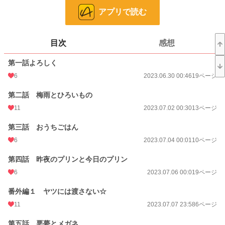
24h.ポイント
0 pt
アプリで読む
ページ数
209
更新日時
2025.02.21 00:10
目次
感想
初回公開日時
2023.06.30 00:46
第一話よろしく
週間ポイント
6
7 pt (1,164 位)
2023.06.30 00:46
19ページ
月間ポイント
7 pt (2,324 位)
第二話 梅雨とひろいもの
11
2023.07.02 00:30
13ページ
年間ポイント
287 pt (2,371 位)
第三話 おうちごはん
累計ポイント
21,444 pt (1,218 位)
6
2023.07.04 00:01
10ページ
第四話 昨夜のプリンと今日のプリン
6
2023.07.06 00:01
9ページ
番外編１ ヤツには渡さない☆
11
2023.07.07 23:58
6ページ
第五話 悪夢とメガネ