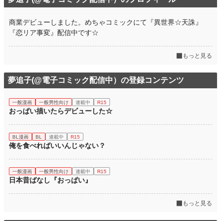
商業デビューしました。めちゃコミックにて『異世界☆天誅』
『恋リア事変』配信中です☆
もっと見る
夢追子(@電子コミック配信中）の登録コンテンツ
一般漫画
一般男性向け
連載中
R15
おっぱい描いたらデビューした☆
BL漫画
BL
連載中
R15
俺を食べればいいんじゃない？
一般漫画
一般男性向け
連載中
R15
日本昔ばなし『おっぱい』
もっと見る