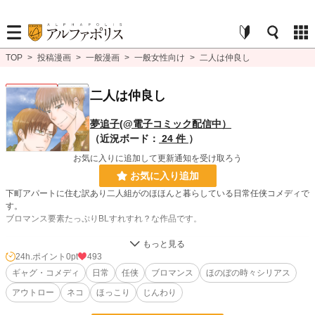
TOP
>
投稿漫画
>
一般漫画
>
一般女性向け
>
二人は仲良し
一般女性向け
連載中
二人は仲良し
夢追子(@電子コミック配信中）
（近況ボード：
24 件
）
お気に入りに追加して更新通知を受け取ろう
お気に入り追加
下町アパートに住む訳あり二人組がのほほんと暮らしている日常任侠コメディで
す。
ブロマンス要素たっぷりBLすれすれ？な作品です。
漫画
8,555 位 / 8,555 件
24h.ポイント
0pt
493
ギャグ・コメディ
日常
任侠
ブロマンス
ほのぼの時々シリアス
一般女性向け
2,539 位 / 2,539 件
アウトロー
ネコ
ほっこり
じんわり
お気に入り
25