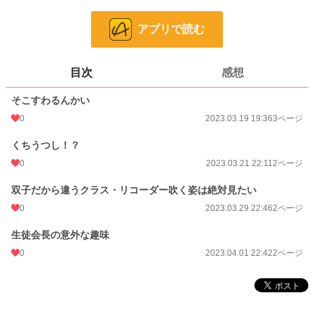
ゆえとゆらは双子の高校二年生！
アプリで読む
※白バニちゃんという漫画を別名義で投稿しておりました。
目次
感想
漫画
8,558 位 / 8,558 件
そこすわるんかい
一般男性向け
2,375 位 / 2,375 件
0
2023.03.19 19:36
3ページ
お気に入り
1
くちうつし！？
24h.ポイント
0 pt
0
2023.03.21 22:11
2ページ
ページ数
9
双子だから違うクラス・リコーダー吹く姿は絶対見たい
更新日時
0
2023.04.01 22:42
2023.03.29 22:46
2ページ
初回公開日時
2023.03.19 19:36
生徒会長の意外な趣味
0
2023.04.01 22:42
2ページ
週間ポイント
7 pt (1,111 位)
月間ポイント
7 pt (2,375 位)
年間ポイント
35 pt (4,950 位)