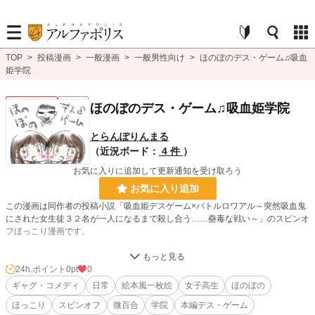
TOP
>
投稿漫画
>
一般漫画
>
一般男性向け
>
ほのぼのデス・ゲーム♫吸血
姫学院
一般男性向け
連載中
ほのぼのデス・ゲーム♫吸血姫学院
とらんぽりんまる
（近況ボード：
4 件
）
お気に入りに追加して更新通知を受け取ろう
お気に入り追加
この漫画は同作者の投稿小説「吸血姫デスゲーム×バトルロワアル～突然吸血鬼
にされた女生徒３２名が一人になるまで殺し合う……蠱毒な戦い～」のスピンオ
フほっこり漫画です。
小説では島でデス・ゲームヲ繰り広げる彼女達ですが、ここではほっこり絵本に
なっております(*^^*)
24h.ポイント
0pt
0
ギャグ・コメディ
日常
絵本風一枚絵
女子高生
ほのぼの
学校だったり、本編前に出逢うわけのなかったコラボもあるかもしれませんが
ほっこり
スピンオフ
微百合
学院
本編デス・ゲーム
女子高生達のキャッキャうふふを楽しんでいただければと思います。