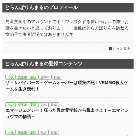
とらんぽりんまるのプロフィール
累計ポイント
1,677 pt (5,625 位)
児童文学用のアカウントです！ワクワクする夢いっぱいで怖いお
話を書きたいと思っております！ 画像はとらんぽりんを跳ねる
女の子で著者近況ではありません笑
もっと見る
とらんぽりんまるの登録コンテンツ
小説
児童書・童話
連載中
長編
ザ・サバイバーズ～ゲームオーバーは現実の死！VRMMO殺人ゲ
ームを生き残れ！
小説
児童書・童話
完結
長編
エマージェンシー！狂った異次元学校から脱出せよ！～エマとシ
ョウマの物語～
小説
児童書・童話
完結
短編