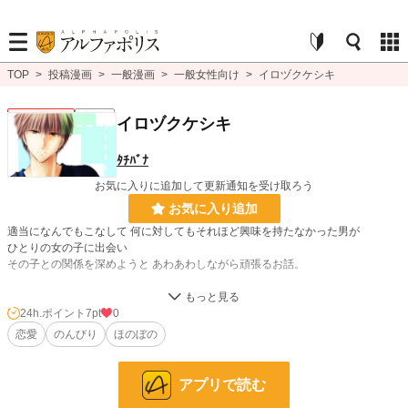
TOP
>
投稿漫画
>
一般漫画
>
一般女性向け
>
イロヅクケシキ
一般女性向け
連載中
イロヅクケシキ
ﾀﾁﾊﾞﾅ
お気に入りに追加して更新通知を受け取ろう
お気に入り追加
適当になんでもこなして 何に対してもそれほど興味を持たなかった男が
ひとりの女の子に出会い
その子との関係を深めようと あわあわしながら頑張るお話。
漫画
260 位 / 8,553 件
24h.ポイント
7pt
0
恋愛
のんびり
ほのぼの
一般女性向け
100 位 / 2,537 件
お気に入り
170
アプリで読む
24h.ポイント
7 pt