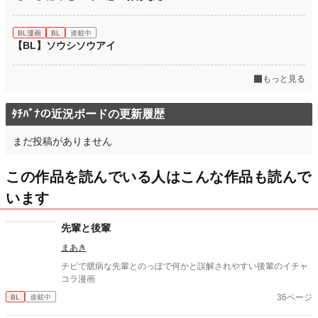
BL漫画
BL
連載中
【BL】ソウシソウアイ
もっと見る
ﾀﾁﾊﾞﾅの近況ボードの更新履歴
まだ投稿がありません
この作品を読んでいる人はこんな作品も読んで
います
先輩と後輩
まあき
チビで臆病な先輩とのっぽで何かと誤解されやすい後輩のイチャ
コラ漫画
36ページ
BL
連載中