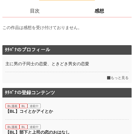
ページ数
12
目次
感想
更新日時
2019.07.19 15:12
この作品は感想を受け付けておりません。
初回公開日時
2019.06.03 10:04
週間ポイント
14 pt (820 位)
月間ポイント
ﾀﾁﾊﾞﾅのプロフィール
14 pt (1,877 位)
年間ポイント
329 pt (2,253 位)
主に男の子同士の恋愛、ときどき男女の恋愛
累計ポイント
47,543 pt (603 位)
もっと見る
ﾀﾁﾊﾞﾅの登録コンテンツ
BL漫画
BL
連載中
【BL】コイとかアイとか
BL漫画
BL
連載中
【BL】部下と上司の恋のおはなし