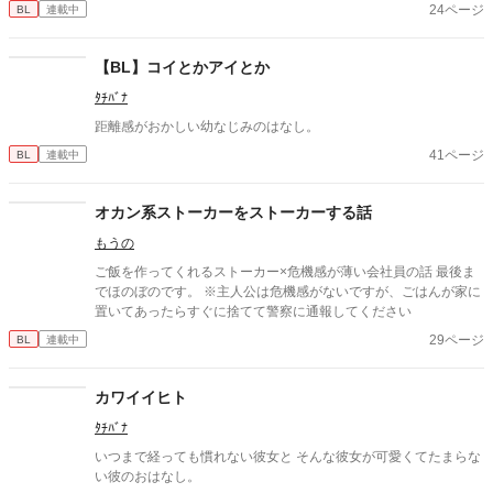
24ページ
BL
連載中
【BL】コイとかアイとか
ﾀﾁﾊﾞﾅ
距離感がおかしい幼なじみのはなし。
41ページ
BL
連載中
オカン系ストーカーをストーカーする話
もうの
ご飯を作ってくれるストーカー×危機感が薄い会社員の話 最後ま
でほのぼのです。 ※主人公は危機感がないですが、ごはんが家に
置いてあったらすぐに捨てて警察に通報してください
29ページ
BL
連載中
カワイイヒト
ﾀﾁﾊﾞﾅ
いつまで経っても慣れない彼女と そんな彼女が可愛くてたまらな
い彼のおはなし。