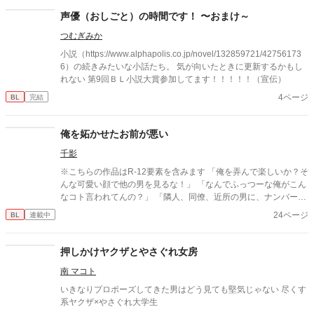
声優（おしごと）の時間です！ 〜おまけ～
つむぎみか
小説（https://www.alphapolis.co.jp/novel/132859721/42756173
6）の続きみたいな小話たち。 気が向いたときに更新するかもし
れない 第9回ＢＬ小説大賞参加してます！！！！！（宣伝）
4ページ
BL
完結
俺を妬かせたお前が悪い
千影
※こちらの作品はR-12要素を含みます 「俺を弄んで楽しいか？そ
んな可愛い顔で他の男を見るな！」 「なんでふっつーな俺がこん
なコト言われてんの？」 「隣人、同僚、近所の男に、ナンバーワ
ンホスト、不良まで手懐けやがって！ 挙句に俺の家族までがラ
24ページ
BL
連載中
イバルだ？ふざけんな、お前は俺のものだろうが！」 究極の逆ハ
ーがテーマです。※単に言い寄る男の人数が多いだけで！ 主人公
日向は歩けばイケメンに当たり、目が合えば口説かれるという、
押しかけヤクザとやさぐれ女房
平凡なのに何故か男にモテまくるという特異体質の持ち主で！ そ
南 マコト
んなこんなで攻めの登場キャラは、物語が進む事に永遠に増えて
いきます。
いきなりプロポーズしてきた男はどう見ても堅気じゃない 尽くす
系ヤクザ×やさぐれ大学生