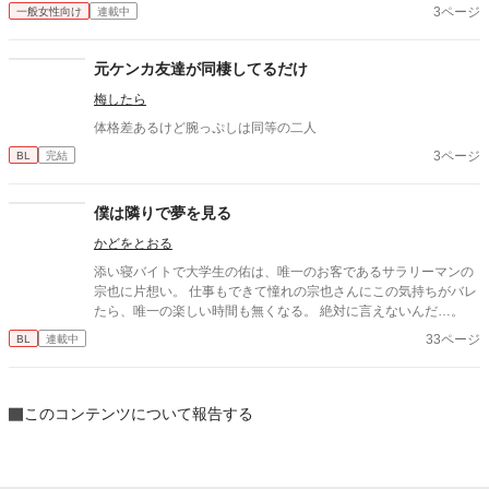
3ページ
一般女性向け
連載中
元ケンカ友達が同棲してるだけ
梅したら
体格差あるけど腕っぷしは同等の二人
3ページ
BL
完結
僕は隣りで夢を見る
かどをとおる
添い寝バイトで大学生の佑は、唯一のお客であるサラリーマンの
宗也に片想い。 仕事もできて憧れの宗也さんにこの気持ちがバレ
たら、唯一の楽しい時間も無くなる。 絶対に言えないんだ…。
33ページ
BL
連載中
このコンテンツについて報告する