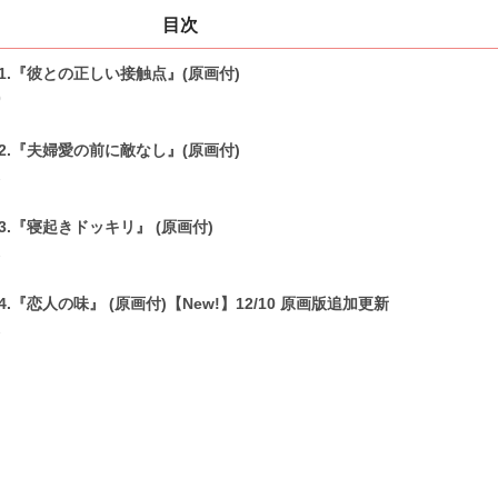
目次
01.『彼との正しい接触点』(原画付)
0
02.『夫婦愛の前に敵なし』(原画付)
1
03.『寝起きドッキリ』 (原画付)
1
04.『恋人の味』 (原画付)【New!】12/10 原画版追加更新
1