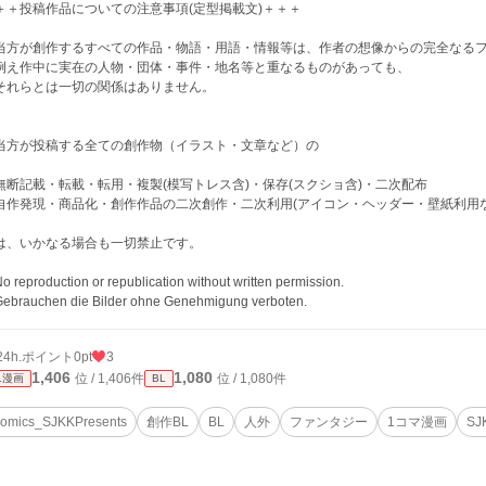
＋＋投稿作品についての注意事項(定型掲載文)＋＋＋
当方が創作するすべての作品・物語・用語・情報等は、作者の想像からの完全なる
え作中に実在の人物・団体・事件・地名等と重なるものがあっても、
れらとは一切の関係はありません。
当方が投稿する全ての創作物（イラスト・文章など）の
断記載・転載・転用・複製(模写トレス含)・保存(スクショ含)・二次配布
作発現・商品化・創作作品の二次創作・二次利用(アイコン・ヘッダー・壁紙利用な
、いかなる場合も一切禁止です。
 reproduction or republication without written permission.
ebrauchen die Bilder ohne Genehmigung verboten.
24h.ポイント
0pt
3
1,406
1,080
位 / 1,406件
位 / 1,080件
L漫画
BL
omics_SJKKPresents
創作BL
BL
人外
ファンタジー
1コマ漫画
SJ