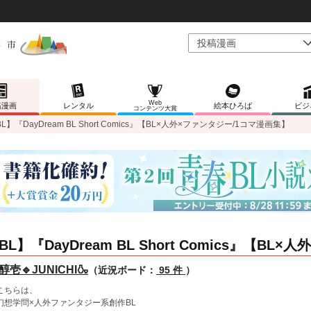
Web
稿漫画
レンタル
絵本ひろば
ビジ
コンテンツ大賞
L】『DayDream BL Short Comics』【BL×人外×ファンタジー/1コマ漫画集】
BL】『DayDream BL Short Comics』【B
醇壱🔹JUNICHI🍶
（近況ボード：
95 件
）
こちらは、
想学問×人外ファンタジー系創作BL