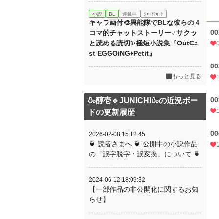
小説
BL
連載中
ｼｮｰﾄｼｮｰﾄ
キャラ画付🎨異能隊でBLな彼らの４
0
コマ的チャットストーリー♂サクッ
と読める読切✨極短小説集『OutCa
st EGGOiNG♦Petit』
0
もっと見る
0
🍶醇壱🔹JUNICHI🍶の近況ボー
ドの更新履歴
0
2026-02-08 15:12:45
🍵 読者さまへ 🍵 公開中の小説作品
の「誤字脱字・誤変換」について 🍵
2024-06-12 18:09:32
【一部作品の非公開化に関するお知
らせ】