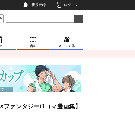
新規登録
ログイン
ネス
書籍
メディア化
L×人外×ファンタジー/1コマ漫画集】