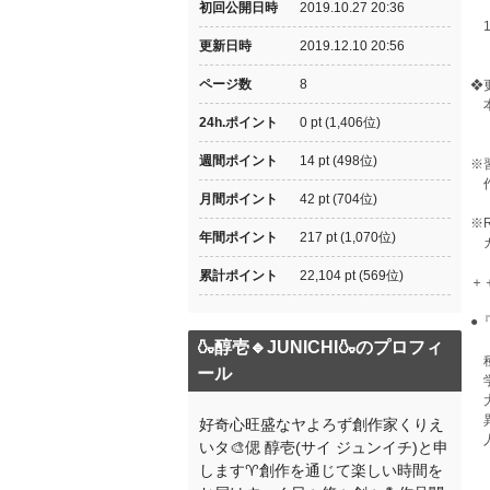
『
初回公開日時
2019.10.27 20:36
1
更新日時
2019.12.10 20:56
ページ数
8
❖
本
24h.ポイント
0 pt (1,406位)
週間ポイント
14 pt (498位)
※
作
月間ポイント
42 pt (704位)
※
年間ポイント
217 pt (1,070位)
カ
累計ポイント
22,104 pt (569位)
＋
●
🍶醇壱🔹JUNICHI🍶のプロフィ
種
ール
学
大
異
好奇心旺盛なヤよろず創作家くりえ
人
いタ🎨偲 醇壱(サイ ジュンイチ)と申
します♈創作を通じて楽しい時間を