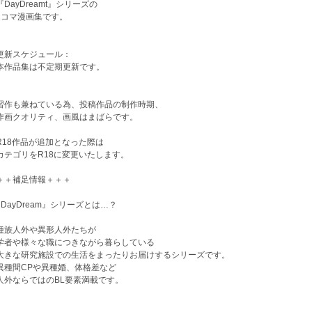
DayDreamt』シリーズの
コマ漫画集です。
更新スケジュール：
作品集は不定期更新です。
習作も兼ねている為、投稿作品の制作時期、
画クオリティ、画風はまばらです。
R18作品が追加となった際は
テゴリをR18に変更いたします。
＋＋補足情報＋＋＋
『DayDream』シリーズとは…？
族人外や異形人外たちが
者や様々な職につきながら暮らしている
きな研究施設での生活をまったりお届けするシリーズです。
種間CPや異種婚、体格差など
外ならではのBL要素満載です。