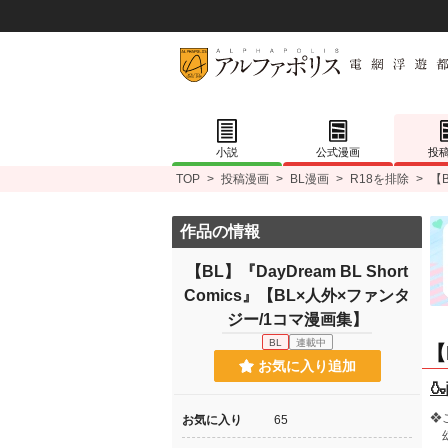
小説
公式漫画
投
TOP
>
投稿漫画
>
BL漫画
>
R18を排除
>
【B
作品の情報
【BL】『DayDream BL Short
Comics』【BL×人外×ファンタ
ジー/1コマ漫画集】
BL
連載中
【
お気に入り追加

❖
お気に入り
65
幻