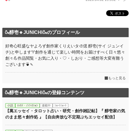
BL
1,080 位 / 1,080 件
お気に入り
48
24h.ポイント
0 pt
🍶醇壱🔹JUNICHI🍶のプロフィール
ページ数
17
更新日時
2021.07.13 19:58
好奇心旺盛なヤよろず創作家くりえいタ🎨偲 醇壱(サイ ジュンイ
チ)と申します♈創作を通じて楽しい時間をお届けすべく日々悠々
初回公開日時
2019.09.29 20:34
創々💪作品閲覧・お気に入り・♡・しおり・ご感想等大変有難う
週間ポイント
0 pt (1,406 位)
ございます🍵🍡
月間ポイント
0 pt (1,406 位)
もっと見る
年間ポイント
98 pt (1,238 位)
🍶醇壱🔹JUNICHI🍶の登録コンテンツ
累計ポイント
18,979 pt (629 位)
小説
ｴｯｾｲ・ﾉﾝﾌｨｸｼｮﾝ
連載中
ｼｮｰﾄｼｮｰﾄ
【萬エッセイ・タロット占い・研究・創作雑記帖】『 醇壱家の気
のまま悠々創作処 』【自由奔放な不定期ぷちエッセイ配信】