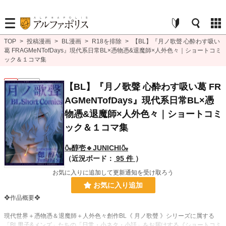
TOP
>
投稿漫画
>
BL漫画
>
R18を排除
>
【BL】『月ノ歌聲 心酔わす吸い
葛 FRAGMeNTofDays』現代系日常BL×憑物憑&退魔師×人外色々｜ショートコミ
ック＆１コマ集
BL
連載中
【BL】『月ノ歌聲 心酔わす吸い葛 FR
AGMeNTofDays』現代系日常BL×憑
物憑&退魔師×人外色々｜ショートコミ
ック＆１コマ集
🍶醇壱🔹JUNICHI🍶
（近況ボード：
95 件
）
お気に入りに追加して更新通知を受け取ろう
お気に入り追加
❖作品概要❖
現代世界＋憑物憑＆退魔師＋人外色々創作BL《 月ノ歌聲 》シリーズに属する
「BL男子&メンズ」たちの「日常・小ネタ・小話」をお届けする《ショートコミ