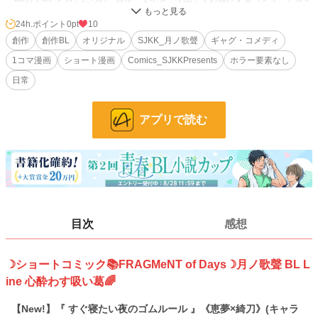
ック＆１コマ集》
24h.ポイント
0pt
10
創作
創作BL
オリジナル
SJKK_月ノ歌聲
ギャグ・コメディ
❖ストーリー傾向❖
1コマ漫画
ショート漫画
Comics_SJKKPresents
ホラー要素なし
基本雑多。日常やコメディ多め、たまにシリアス。
日常
❖配信スケジュール❖
アプリで読む
不定期配信
❖タイトル表記について❖
➤『○○』←作品タイトル
目次
感想
➤ ○○×○○ ←登場するCPやキャラ情報
☽ショートコミック📚FRAGMeNT of Days☽月ノ歌聲 BL L
➤ from《○○》←派生元となった過去漫画タイトル
※「スピンオフ・ノベライズ」作品の場合のみ掲載
ine 心酔わす吸い葛🌈
【New!】『 すぐ寝たい夜のゴムルール 』《恵夢×綺刀》(キャラ