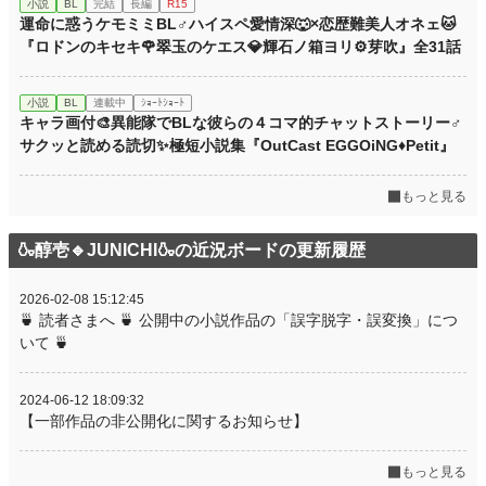
小説
BL
完結
長編
R15
運命に惑うケモミミBL♂ハイスペ愛情深🐺×恋歴難美人オネェ🐱
『ロドンのキセキ🌹翠玉のケエス💎輝石ノ箱ヨリ⚙️芽吹』全31話
小説
BL
連載中
ｼｮｰﾄｼｮｰﾄ
キャラ画付🎨異能隊でBLな彼らの４コマ的チャットストーリー♂
サクッと読める読切✨極短小説集『OutCast EGGOiNG♦Petit』
もっと見る
🍶醇壱🔹JUNICHI🍶の近況ボードの更新履歴
2026-02-08 15:12:45
🍵 読者さまへ 🍵 公開中の小説作品の「誤字脱字・誤変換」につ
いて 🍵
2024-06-12 18:09:32
【一部作品の非公開化に関するお知らせ】
もっと見る