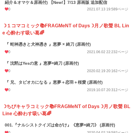
❖ 投稿作品についての注意事項(定型掲載文)❖
紹介＆オマケ＆原画付) 【New!】7/13 原画版 追加配信
0
2021.07.13 19:58
9ページ
※当方が創作するすべての作品・物語・用語・情報等は、作者の想像からの完全
なるフィクションです。
例え作中に実在の人物・団体・事件・地名等と重なるものがあっても、それらと
☽１コマコミック📚FRAGMeNT of Days☽月ノ歌聲 BL Lin
は一切の関係はありません。
e 心酔わす吸い葛🌈
また、作中における全ての表現は、犯罪行為及び刑罰法令に抵触するすべての行
為へ誘引・助長・ほう助する為のものではありません。
『 蛇神憑きと犬神憑き 』恵夢 × 綺刀 (原画付)
0
2021.06.02 22:23
2ページ
※当方が投稿する全ての創作物（イラスト・文章など）の無断記載・転載・転
用・複製(模写トレス含)・保存(スクショ含)・二次配布・自作発現・商品化・創
『 沈黙はYesの意 』恵夢×綺刀 (原画付)
作作品の二次創作・二次利用(アイコン・ヘッダー・壁紙利用など)は、いかなる
場合も一切禁止です。
0
2020.02.19 20:16
2ページ
※オリジナルキャラのファンアートなども、様々な事情から"制作前"に必ずご連
『 兄、タピオカになる 』恵夢＋恋羽＋桜愛 (原画付)
絡を頂けますようお願いしております。
0
2019.10.07 20:31
2ページ
申し訳ございませんが、許可なく描かれる事はご遠慮ください。ご協力をお願い
いたします。
☽ちびキャラコミック📚FRAGMeNT of Days☽月ノ歌聲 BL
※Note on All My Original Works※
→ Do not reprint, copy or download.
Line 心酔わす吸い葛🌈
001.『ナルシストクイズは命がけ』《恵夢×綺刀》 (原画付)
BL漫画
1,406 位 / 1,406 件
0
2020.04.02 19:59
2ページ