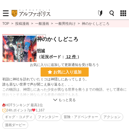
TOP
>
投稿漫画
>
一般漫画
>
一般男性向け
>
神のかくしどころ
一般男性向け
連載中
R15
神のかくしどころ
明城
（近況ボード：
12 件
）
お気に入りに追加して更新通知を受け取ろう
お気に入り追加
初詣に神社を訪れていたミコは神隠しにあってしまう。
誰も居ない世界で声が聞こえ振り返ると、、、
この物語は、神隠しにあった少女が異なる世界を救うまでの物語。そして運命に
抗おうとする神と神ならざる者達の物語でもある。
HOTランキング 最高1位
漫画
258 位 / 8,552 件
24h.ポイント
7pt
1,167
ギャグ・コメディ
ファンタジー
冒険・アドベンチャー
アクション
一般男性向け
90 位 / 2,372 件
漫画ダービー
お気に入り
60