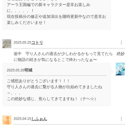
アーラ王国編での新キャラクター是非お楽しみ
に、、、、、！
現在投稿分の修正や追加演出を随時更新中なので是非お
楽しみくださいませ！
コトリ
︙
2025.05.25
途中 守り人さんの過去が少しわかるかもって見てたら 絶妙
に物語の続きが気になるとこで終わったなぁ〜
明城
2025.05.26
ご感想ありがとうございます！！！
守り人さんの過去に繋がる人物が出始めてきましたね
～、、、
この絶妙な感じ、焦らしてきてますね！（テヘ☆）
しふぉん
︙
2025.04.15