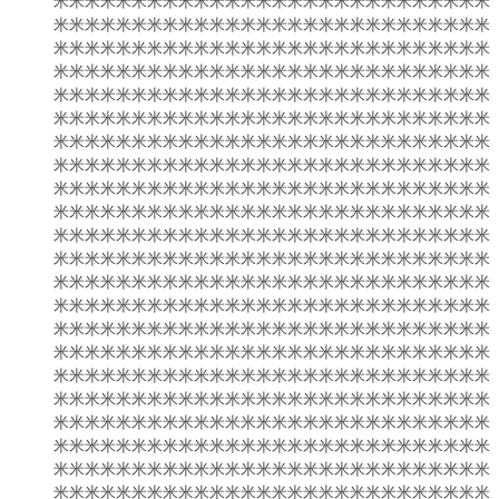
米米米米米米米米米米米米米米米米米米米米米米米米米米米米
米米米米米米米米米米米米米米米米米米米米米米米米米米米米
米米米米米米米米米米米米米米米米米米米米米米米米米米米米
米米米米米米米米米米米米米米米米米米米米米米米米米米米米
米米米米米米米米米米米米米米米米米米米米米米米米米米米米
米米米米米米米米米米米米米米米米米米米米米米米米米米米米
米米米米米米米米米米米米米米米米米米米米米米米米米米米米
米米米米米米米米米米米米米米米米米米米米米米米米米米米米
米米米米米米米米米米米米米米米米米米米米米米米米米米米米
米米米米米米米米米米米米米米米米米米米米米米米米米米米米
米米米米米米米米米米米米米米米米米米米米米米米米米米米米
米米米米米米米米米米米米米米米米米米米米米米米米米米米米
米米米米米米米米米米米米米米米米米米米米米米米米米米米米
米米米米米米米米米米米米米米米米米米米米米米米米米米米米
米米米米米米米米米米米米米米米米米米米米米米米米米米米米
米米米米米米米米米米米米米米米米米米米米米米米米米米米米
米米米米米米米米米米米米米米米米米米米米米米米米米米米米
米米米米米米米米米米米米米米米米米米米米米米米米米米米米
米米米米米米米米米米米米米米米米米米米米米米米米米米米米
米米米米米米米米米米米米米米米米米米米米米米米米米米米米
米米米米米米米米米米米米米米米米米米米米米米米米米米米米
米米米米米米米米米米米米米米米米米米米米米米米米米米米米