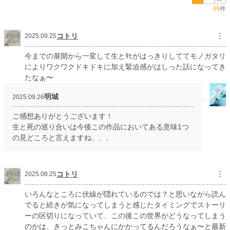
39
件
コトリ
︙
2025.09.25
今までの展開から一変して生とﾀﾋがはっきりしててモノガタリ
によりワクワクドキドキに加え緊迫感がはしった話になってき
たなぁ〜
明城
2025.09.26
ご感想ありがとうございます！
生と死の巡り合いは今後この作品においてある意味1つ
の見どころと言えますね、、、
コトリ
︙
2025.08.25
いろんなところに伏線が隠れているのでは？と思いながら読ん
でると続きが気になってしまうと感じたタイミングでストーリ
ーの区切りになっていて、この後この世界がどうなってしまう
のかは、きっとみこちゃんにかかってるんだろうなぁ〜と最新