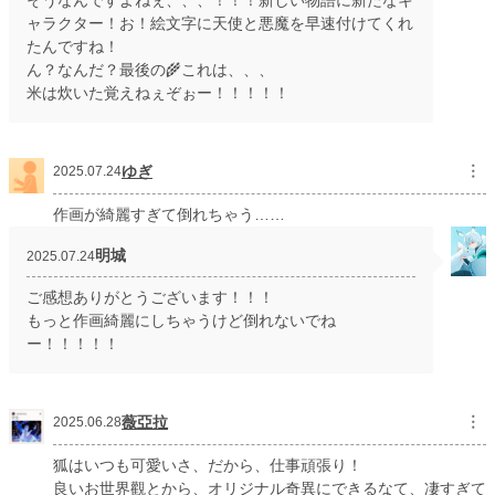
そうなんですよねぇ、、、！！！新しい物語に新たなキ
ャラクター！お！絵文字に天使と悪魔を早速付けてくれ
たんですね！
ん？なんだ？最後の🌾これは、、、
米は炊いた覚えねぇぞぉー！！！！！
ゆぎ
︙
2025.07.24
作画が綺麗すぎて倒れちゃう……
明城
2025.07.24
ご感想ありがとうございます！！！
もっと作画綺麗にしちゃうけど倒れないでね
ー！！！！！
薇亞拉
︙
2025.06.28
狐はいつも可愛いさ、だから、仕事頑張り！
良いお世界觀とから、オリジナル奇異にできるなて、凄すぎて