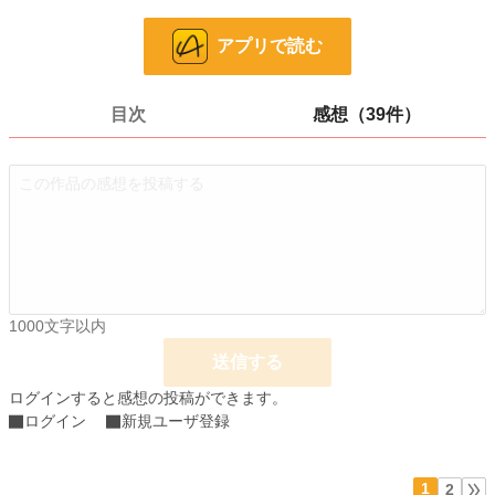
24h.ポイント
7 pt
アプリで読む
ページ数
312
更新日時
2025.11.30 19:00
目次
感想（39件）
初回公開日時
2025.01.01 00:00
週間ポイント
28 pt (548 位)
月間ポイント
105 pt (698 位)
年間ポイント
4,928 pt (344 位)
累計ポイント
23,825 pt (1,112 位)
1000文字以内
送信する
ログインすると感想の投稿ができます。
ログイン
新規ユーザ登録
1
2