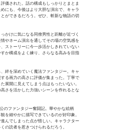
く評価された。話の構成もしっかりとまとま
ためにも、今後はより大胆な演出で、キャラ
ことができるだろう。ぜひ、斬新な物語の切
きっかけに気になる同僚男性と距離が近づく
表情やネーム演出を通してその場の空気感を
を、ストーリーに今一歩活かしきれていない
かすか構成をよく練り、さらなる高みを目指
ら、絆を深めていく魔法ファンタジー。キャ
現する画力の高さに評価が集まった。丁寧で
した展開に見えてしまう点はもったいない。
の高さを活かした力強いシーンを作れるとな
人公のファンタジー奮闘記。華やかな絵柄
界観を細やかに描写できているのが好印象。
で進んでしまった点が惜しい。キャラクター
多くの読者を惹きつけられるだろう。