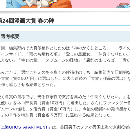
第24回漫画大賞 春の陣
選考概要
今回、編集部内で大賞候補作としたのは「神のかくしどころ」「ニライの魔法
「インサイド」「雨のち晴れる頃」「愛しの黒魔女」「仲良くなりたい
見えない」「幸せの鏡」「スプムーンの怪物」「腐乱のまほろば」「青い
読みごたえ、選びごたえのある多くの候補作のうち、編集部内で圧倒的な支持
を大賞（賞金50万円）に選出した。２大会連続の「大賞」作品の選出と
を強く感じさせる結果となった。
続く各賞の選考では、光る作家性で支持を集めた「仲良くなりたい。」を
法使い」をネコ部長賞（賞金10万円）に選出した。さらにファンタジー
プムーンの怪物」を優秀賞（賞金10万円）に、今後の活躍への期待感か
ろ」の２作を特別賞（賞金各５万円）に選出する結果となった。
上海GHOSTAPARTMENT」
は、英国男子のノアが異国上海で京劇役者