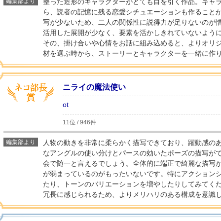
編集部より
整った造形のキャラクターがとても目を引く作品。キャ
ら、読者の記憶に残る恋愛シチュエーションも作ること
写が少ないため、二人の関係性に説得力が足りないのが
活用した展開が少なく、要素を活かしきれていないよう
その、掛け合いや心情をお話に組み込めると、よりオリ
材を選ぶ時から、ストーリーとキャラクターを一緒に作
ニライの魔法使い
ot
11位 / 946件
編集部より
人物の動きを非常に柔らかく描写できており、躍動感の
なアングルの使い分けとパースの効いたポーズの描写が
会で随一と言えるでしょう。全体的に端正で綺麗な描写
が弱まっているのがもったいないです。特にアクション
たり、トーンのバリエーションを増やしたりしてみてく
冗長に感じられるため、よりメリハリのある構成を意識