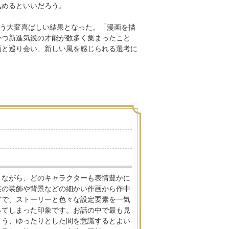
込めるといいだろう。
という大変喜ばしい結果となった。「漫画を描
かつ新進気鋭の才能が数多く集まったこと
画と巡り会い、新しい風を感じられる選考に
さながら、どのキャラクターも表情豊かに
装の装飾や背景などの細かい作画から作中
方で、ストーリーと色々な設定要素を一気
ってしまった印象です。お話の中で最も見
よう、ゆったりとした間を意識するとよい