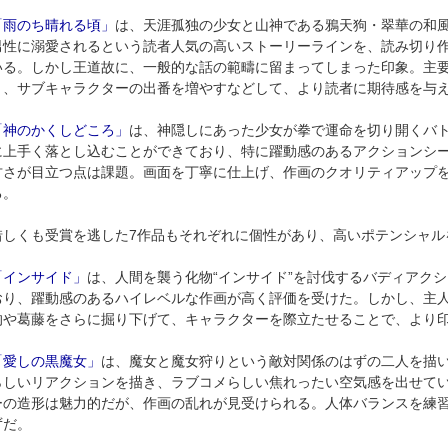
「雨のち晴れる頃」
は、天涯孤独の少女と山神である鴉天狗・翠華の和
男性に溺愛されるという読者人気の高いストーリーラインを、読み切り
いる。しかし王道故に、一般的な話の範疇に留まってしまった印象。主
り、サブキャラクターの出番を増やすなどして、より読者に期待感を与
「神のかくしどころ」
は、神隠しにあった少女が拳で運命を切り開くバ
に上手く落とし込むことができており、特に躍動感のあるアクションシ
甘さが目立つ点は課題。画面を丁寧に仕上げ、作画のクオリティアップ
る。
惜しくも受賞を逃した7作品もそれぞれに個性があり、高いポテンシャル
「インサイド」
は、人間を襲う化物“インサイド”を討伐するバディアク
おり、躍動感のあるハイレベルな作画が高く評価を受けた。しかし、主
的や葛藤をさらに掘り下げて、キャラクターを際立たせることで、より
「愛しの黒魔女」
は、魔女と魔女狩りという敵対関係のはずの二人を描
らしいリアクションを描き、ラブコメらしい焦れったい空気感を出せて
ーの造形は魅力的だが、作画の乱れが見受けられる。人体バランスを練
ずだ。