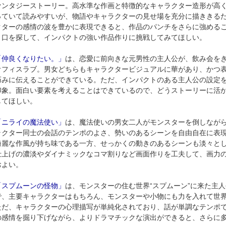
ァンタジーストーリー。高水準な作画と特徴的なキャラクター造形が高
っていて読みやすいが、物語やキャラクターの見せ場を充分に描ききる
クターの感情の波を豊かに表現できると、作品のパンチをさらに強める
り口を探して、インパクトの強い作品作りに挑戦してみてほしい。
「仲良くなりたい。」
は、恋愛に前向きな元男性の主人公が、飲み会を
オフィスラブ。男女どちらもキャラクタービジュアルに華があり、かつ
巧みに伝えることができている。ただ、インパクトのある主人公の設定
印象。面白い要素を考えることはできているので、どうストーリーに活
してほしい。
「ニライの魔法使い」
は、魔法使いの男女二人がモンスターを倒しなが
ラクター同士の会話のテンポのよさ、勢いのあるシーンを自由自在に表
綺麗な作風が持ち味である一方、せっかくの動きのあるシーンも淡々と
仕上げの濃淡やダイナミックなコマ割りなど画面作りを工夫して、画力
およい。
「スプムーンの怪物」
は、モンスターの住む世界“スプムーン”に来た主
で、主要キャラクターはもちろん、モンスターや小物にも力を入れて世
ただ、キャラクターの心理描写が単純化されており、話が単調なテンポ
の感情を掘り下げながら、よりドラマチックな演出ができると、さらに