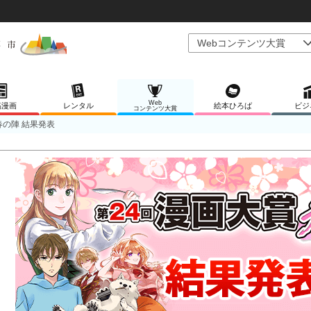
Web
稿漫画
レンタル
絵本ひろば
ビジ
コンテンツ大賞
春の陣 結果発表