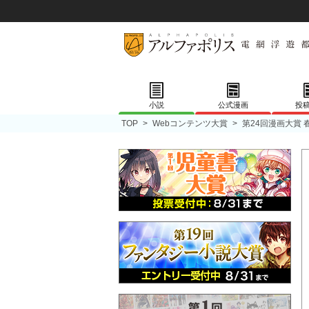
小説
公式漫画
投
TOP
>
Webコンテンツ大賞
>
第24回漫画大賞 