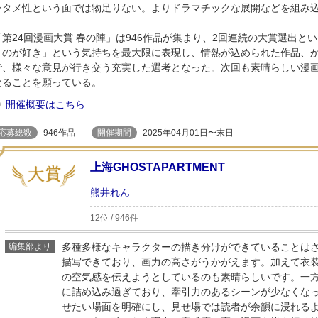
ンタメ性という面では物足りない。よりドラマチックな展開などを組み
「第24回漫画大賞 春の陣」は946作品が集まり、2回連続の大賞選出
くのが好き」という気持ちを最大限に表現し、情熱が込められた作品、
で、様々な意見が行き交う充実した選考となった。次回も素晴らしい漫
なることを願っている。
開催概要はこちら
応募総数
946作品
開催期間
2025年04月01日〜末日
上海GHOSTAPARTMENT
熊井れん
12位 / 946件
編集部より
多種多様なキャラクターの描き分けができていることは
描写できており、画力の高さがうかがえます。加えて衣
の空気感を伝えようとしているのも素晴らしいです。一
に詰め込み過ぎており、牽引力のあるシーンが少なくな
せたい場面を明確にし、見せ場では読者が余韻に浸れる