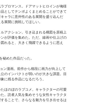
風ラブロマンス。ドアマットヒロインが俺様
作品としてテンポよくまとめることができて
要キャラに意外性のある展開を盛り込んだ
える展開に挑戦してほしい。
トルアクション。引き込まれる構図を原稿上
ーンが評価を集めた。ただ、線画や仕上げの
を図れると、大きく飛躍できるように思え
を秘めた作品だった。
ション漫画。前作から格段に画力が向上して
人公のインパクトが弱いのが大きな課題。目
印象に残る作品になるだろう。
いたほのぼのラブコメ。キャラクターの可愛
いた。読者人気を集めそうな女性キャラクタ
習することで、さらなる魅力を引き出せるは