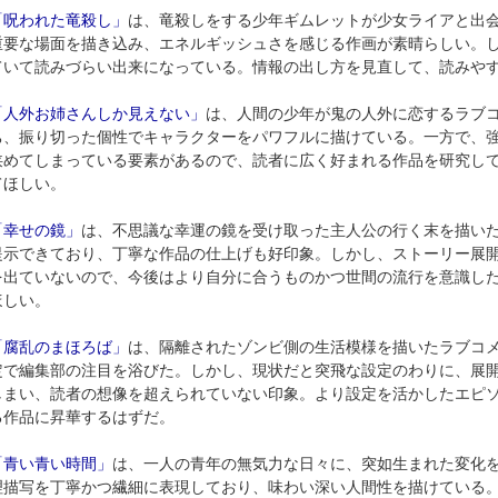
「呪われた竜殺し」
は、竜殺しをする少年ギムレットが少女ライアと出
重要な場面を描き込み、エネルギッシュさを感じる作画が素晴らしい。
ていて読みづらい出来になっている。情報の出し方を見直して、読みや
「人外お姉さんしか見えない」
は、人間の少年が鬼の人外に恋するラブ
ち、振り切った個性でキャラクターをパワフルに描けている。一方で、
狭めてしまっている要素があるので、読者に広く好まれる作品を研究し
てほしい。
「幸せの鏡」
は、不思議な幸運の鏡を受け取った主人公の行く末を描い
提示できており、丁寧な作品の仕上げも好印象。しかし、ストーリー展
を出ていないので、今後はより自分に合うものかつ世間の流行を意識し
ほしい。
「腐乱のまほろば」
は、隔離されたゾンビ側の生活模様を描いたラブコ
定で編集部の注目を浴びた。しかし、現状だと突飛な設定のわりに、展
しまい、読者の想像を超えられていない印象。より設定を活かしたエピ
る作品に昇華するはずだ。
「青い青い時間」
は、一人の青年の無気力な日々に、突如生まれた変化
理描写を丁寧かつ繊細に表現しており、味わい深い人間性を描けている