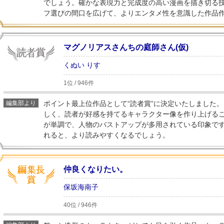
でしょう。確かな表現力と完成度の高い漫画を描き切る
フ選びの間口を広げて、よりエンタメ性を意識した作品
マグノリアスさんちの庭師さん(仮)
くぬい りす
1位 / 946件
編集部より
ポイント最上位作品として“読者賞”に決定いたしました
しく、読者が好感を持てるキャラクター像を作り上げる
が単調で、人物のバストアップが多用されている印象で
れると、より読みやすくなるでしょう。
仲良くなりたい。
保坂海南子
40位 / 946件