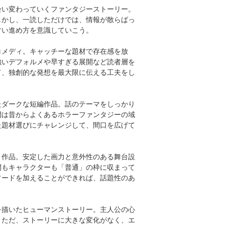
会い変わっていくファンタジーストーリー。
しかし、一読しただけでは、情報が散らばっ
すい進め方を意識していこう。
コメディ。キャッチーな題材で存在感を放
強いデフォルメや早すぎる展開など読者層を
て、独創的な発想を最大限に伝える工夫をし
たダークな短編作品。話のテーマをしっかり
開は昔からよくあるホラーファンタジーの域
た題材選びにチャレンジして、間口を広げて
メ作品。安定した画力と意外性のある舞台設
開もキャラクターも「普通」の枠に収まって
ソードを加えることができれば、話題性のあ
を描いたヒューマンストーリー。主人公の心
。ただ、ストーリーに大きな変化がなく、エ