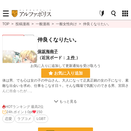
TOP
>
投稿漫画
>
一般漫画
>
一般女性向け
>
仲良くなりたい。
一般女性向け
完結
仲良くなりたい。
保坂海南子
（近況ボード：
3 件
）
お気に入りに追加して更新通知を受け取ろう
お気に入り追加
体は男、でも心は女の子の中山さん。大人になって正真正銘の女の子になり、素
敵な出会いを求め、仕事をこなす日々。そんな職場で気配りのできる男、宮田さ
んに出会ったが…。
漫画
8,549 位 / 8,549 件
HOTランキング 最高2位
24h.ポイント
0pt
150
一般女性向け
2,536 位 / 2,536 件
恋愛
ラブコメ
LGBT
お気に入り
21