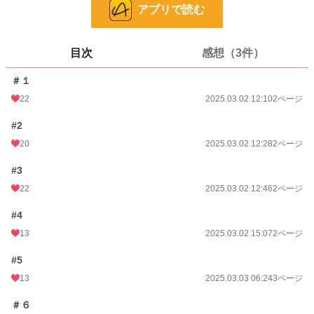
24h.ポイント
0 pt
アプリで読む
ページ数
18
目次
感想（3件）
更新日時
2025.03.05 22:12
＃１
初回公開日時
2025.03.02 12:10
22
2025.03.02 12:10
2ページ
週間ポイント
42 pt (419 位)
#2
月間ポイント
147 pt (562 位)
20
2025.03.02 12:28
2ページ
年間ポイント
1,806 pt (787 位)
#3
累計ポイント
8,811 pt (2,320 位)
22
2025.03.02 12:46
2ページ
#4
13
2025.03.02 15:07
2ページ
#5
13
2025.03.03 06:24
3ページ
＃６