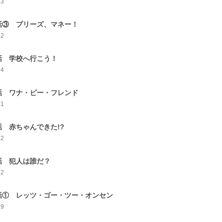
13
話③ プリーズ、マネー！
22
話 学校へ行こう！
14
話 ワナ・ビー・フレンド
51
話 赤ちゃんできた!?
12
話 犯人は誰だ？
12
話① レッツ・ゴー・ツー・オンセン
19