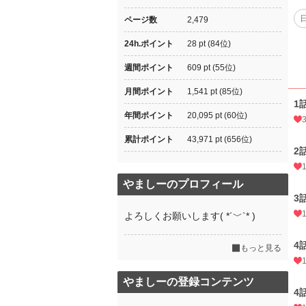
ページ数
2,479
24h.ポイント
28 pt (84位)
週間ポイント
609 pt (55位)
月間ポイント
1,541 pt (85位)
1
年間ポイント
20,095 pt (60位)
累計ポイント
43,971 pt (656位)
2
やましーのプロフィール
3
よろしくお願いします( *´﹀`* )
4
もっと見る
やましーの登録コンテンツ
4