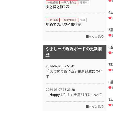
一般漫画
一般女性向け
連載中
夫と嫁と猫2匹
4
一般漫画
一般女性向け
完結
初めてのハワイ旅行記
5
もっと見る
6
やましーの近況ボードの更新履
歴
7
2024-09-21 09:58:41
「夫と嫁と猫２匹」更新頻度につい
て
8
2024-08-07 16:33:28
「Happy Life！」更新頻度について
9
もっと見る