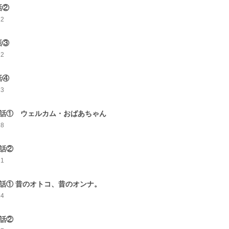
話②
12
話③
12
話④
23
0話① ウェルカム・おばあちゃん
18
0話②
21
1話① 昔のオトコ、昔のオンナ。
14
1話②