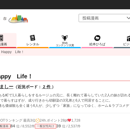
Web
稿漫画
レンタル
絵本ひろば
ビジ
コンテンツ大賞
Happy Life！
appy Life！
ましー
（近況ボード：
2 件
）
ある町で1人暮らしをするルージュの元に、長く離れて暮らしていた2人の妹が訪れ
人で暮らすはずが、成り行きから幼馴染の3兄弟と6人で同居することに。
格も価値観も全く違う6人が、少しずつ「家族」になってゆく、ホーム＆ラブコメデ
HOTランキング 最高3位
24h.ポイント
28pt
1,728
84
39
位 / 8,552件
位 / 2,537件
般漫画
一般女性向け