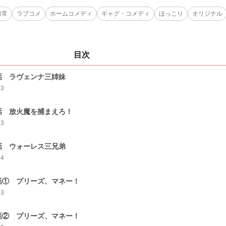
日常
ラブコメ
ホームコメディ
ギャグ・コメディ
ほっこり
オリジナル
目次
話 ラヴェンナ三姉妹
33
話 放火魔を捕まえろ！
13
話 ウォーレス三兄弟
14
話① プリーズ、マネー！
13
話② プリーズ、マネー！