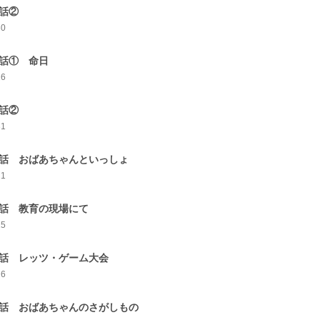
4話②
30
5話① 命日
16
5話②
31
6話 おばあちゃんといっしょ
21
7話 教育の現場にて
15
8話 レッツ・ゲーム大会
26
9話 おばあちゃんのさがしもの