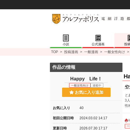
小説
公式漫画
投
TOP
>
投稿漫画
>
一般漫画
>
一般女性向け
>
作品の情報
H
Happy Life！
一般女性向け
連載中
や
お気に入り追加
と
3
性
お気に入り
40
初回公開日時
2024.03.02 14:17
一
更新日時
2026.07.30 17:17