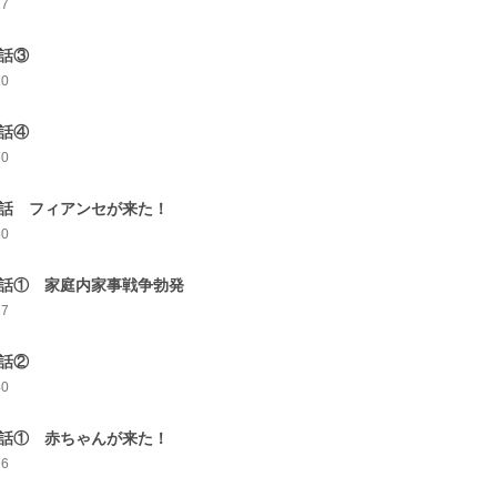
17
1話③
20
1話④
30
2話 フィアンセが来た！
50
3話① 家庭内家事戦争勃発
17
3話②
40
4話① 赤ちゃんが来た！
16