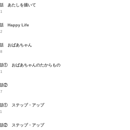
5話 あたしを描いて
31
話 Happy Life
22
7話 おばあちゃん
28
8話① おばあちゃんのたからもの
21
8話②
37
9話① ステップ・アップ
11
9話② ステップ・アップ