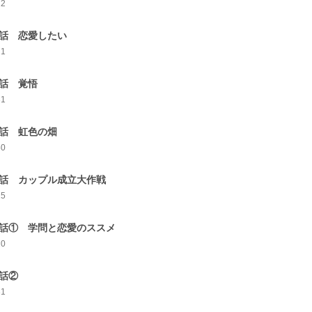
22
0話 恋愛したい
21
1話 覚悟
31
2話 虹色の畑
50
3話 カップル成立大作戦
25
4話① 学問と恋愛のススメ
20
4話②
31