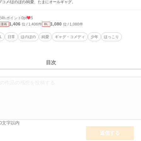
ブコメ/ほのぼの/純愛、たまにオールギャグ。
24h.ポイント
0pt
5
1,406
1,080
位 / 1,406件
位 / 1,080件
L漫画
BL
L
日常
ほのぼの
純愛
ギャグ・コメディ
少年
ほっこり
目次
00文字以内
送信する