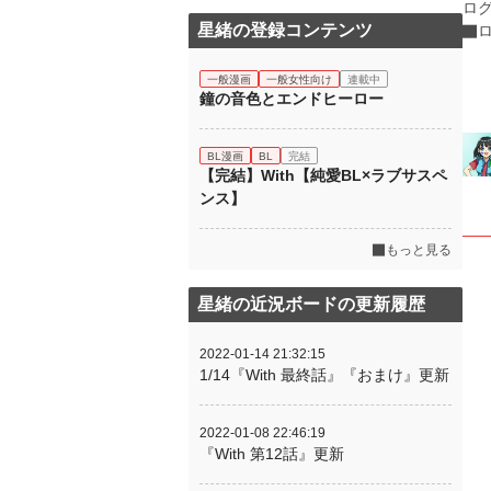
ロ
星緒の登録コンテンツ
一般漫画
一般女性向け
連載中
鐘の音色とエンドヒーロー
BL漫画
BL
完結
【完結】With【純愛BL×ラブサスペ
ンス】
もっと見る
星緒の近況ボードの更新履歴
2022-01-14 21:32:15
1/14『With 最終話』『おまけ』更新
2022-01-08 22:46:19
『With 第12話』更新