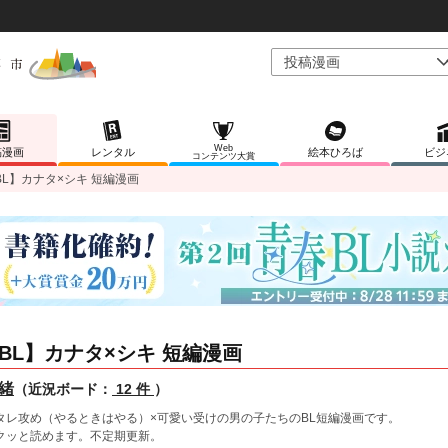
Web
稿漫画
レンタル
絵本ひろば
ビジ
コンテンツ大賞
BL】カナタ×シキ 短編漫画
BL】カナタ×シキ 短編漫画
緒
（近況ボード：
12 件
）
タレ攻め（やるときはやる）×可愛い受けの男の子たちのBL短編漫画です。
クッと読めます。不定期更新。