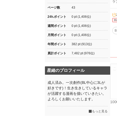
ラ
ページ数
43
24h.ポイント
0 pt (1,406位)
B
週間ポイント
0 pt (1,406位)
B
月間ポイント
0 pt (1,406位)
年間ポイント
382 pt (913位)
累計ポイント
7,482 pt (976位)
星緒のプロフィール
成人済み。一次創作(BL中心に3Lが
好きです)！生き生きしているキャラ
が活躍する漫画を描いていきたい。
よろしくお願いいたします。
10
もっと見る