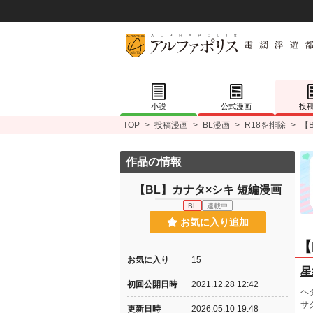
小説
公式漫画
投
TOP
>
投稿漫画
>
BL漫画
>
R18を排除
>
【
作品の情報
【BL】カナタ×シキ 短編漫画
BL
連載中
お気に入り追加
【
お気に入り
15
星
初回公開日時
2021.12.28 12:42
ヘ
サ
更新日時
2026.05.10 19:48