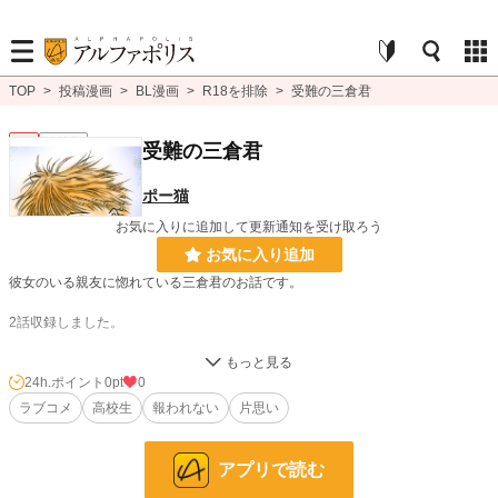
TOP
>
投稿漫画
>
BL漫画
>
R18を排除
>
受難の三倉君
BL
連載中
受難の三倉君
ポー猫
お気に入りに追加して更新通知を受け取ろう
お気に入り追加
彼女のいる親友に惚れている三倉君のお話です。
2話収録しました。
本編はギャグ多め、続編は少し切ない感じです。
24h.ポイント
0pt
0
ラブコメ
高校生
報われない
片思い
BL漫画
1,406 位 / 1,406 件
BL
1,080 位 / 1,080 件
アプリで読む
お気に入り
10