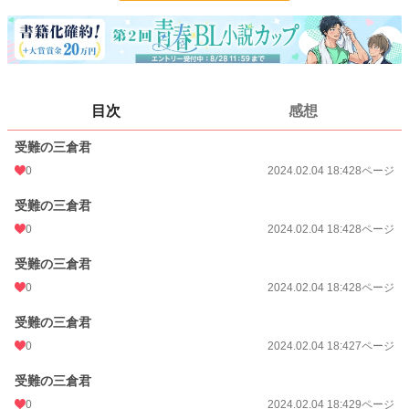
24h.ポイント
0 pt
ページ数
40
更新日時
2021.04.24 15:06
目次
感想
初回公開日時
2021.02.27 21:47
受難の三倉君
週間ポイント
0 pt (1,406 位)
0
2024.02.04 18:42
8ページ
月間ポイント
112 pt (403 位)
受難の三倉君
年間ポイント
3,507 pt (298 位)
0
2024.02.04 18:42
8ページ
累計ポイント
23,944 pt (539 位)
受難の三倉君
0
2024.02.04 18:42
8ページ
受難の三倉君
0
2024.02.04 18:42
7ページ
受難の三倉君
0
2024.02.04 18:42
9ページ