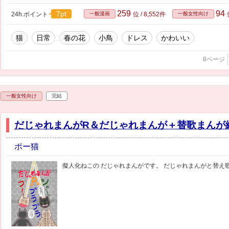
259
94
7pt
24h.ポイント
一般漫画
位 / 8,552件
一般女性向け
猫
日常
春の花
小鳥
ドレス
かわいい
8ページ
一般女性向け
完結
だじゃれまんがR＆だじゃれまんが＋替歌まんが
ポー猫
擬人化ねこの だじゃれまんがです。 だじゃれまんがと替え