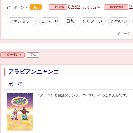
8,552
2
0pt
24h.ポイント
一般漫画
位 / 8,552件
一般女性向け
ファンタジー
ほっこり
日常
クリスマス
かわいい
8ページ
一般女性向け
完結
アラビアンニャンコ
ポー猫
「アラジンと魔法のランプ」のパロディ ねこまんがです。