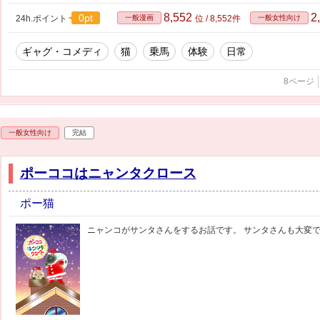
8,552
2
0pt
24h.ポイント
一般漫画
位 / 8,552件
一般女性向け
ギャグ・コメディ
猫
乗馬
体験
日常
8ページ
一般女性向け
完結
ポーココはニャンタクロース
ポー猫
ニャンコがサンタさんをするお話です。 サンタさんも大変