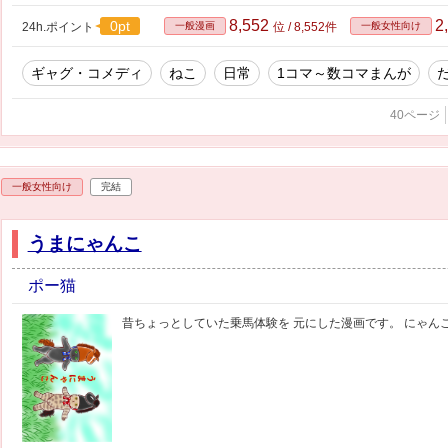
8,552
2
0pt
24h.ポイント
一般漫画
位 / 8,552件
一般女性向け
ギャグ・コメディ
ねこ
日常
1コマ～数コマまんが
40ページ
一般女性向け
完結
うまにゃんこ
ポー猫
昔ちょっとしていた乗馬体験を 元にした漫画です。 にゃん