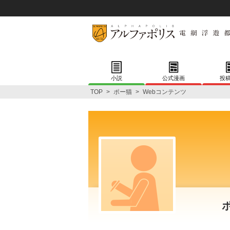
小説
公式漫画
投
TOP
>
ポー猫
>
Webコンテンツ