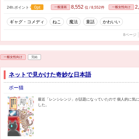
8,552
2
0pt
24h.ポイント
一般漫画
位 / 8,552件
一般女性向け
ギャグ・コメディ
ねこ
魔法
童話
かわいい
8ページ
一般女性向け
完結
ネットで見かけた奇妙な日本語
ポー猫
最近「レンシレンジ」が話題になっていたので 個人的に気に
した。