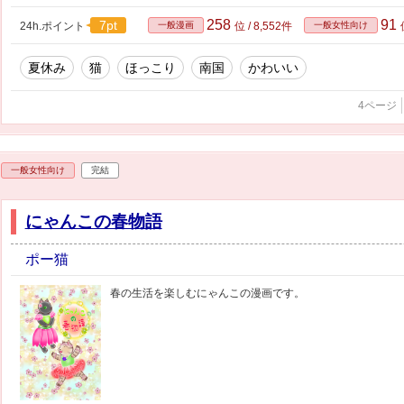
258
91
7pt
24h.ポイント
一般漫画
位 / 8,552件
一般女性向け
夏休み
猫
ほっこり
南国
かわいい
4ページ
一般女性向け
完結
にゃんこの春物語
ポー猫
春の生活を楽しむにゃんこの漫画です。