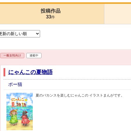
投稿作品
33
件
一般女性向け
連載中
にゃんこの夏物語
ポー猫
夏のバカンスを楽しむにゃんこの イラストまんがです。