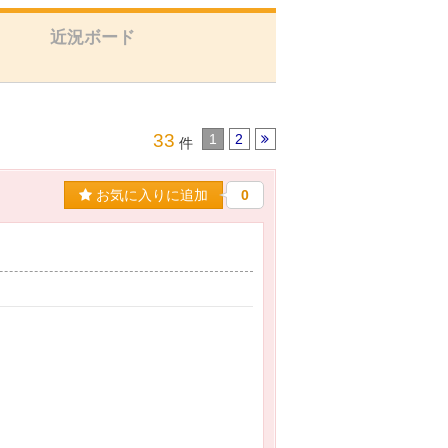
近況ボード
33
1
2
件
お気に入りに追加
0