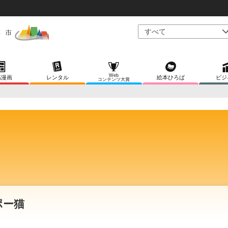
Web
稿漫画
レンタル
絵本ひろば
ビジ
コンテンツ大賞
ポー猫