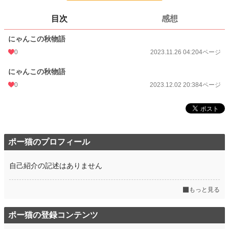
ページ数
8
目次
感想
更新日時
2023.12.02 20:38
にゃんこの秋物語
初回公開日時
2023.11.26 04:20
0
2023.11.26 04:20
4ページ
週間ポイント
7 pt (1,164 位)
にゃんこの秋物語
月間ポイント
126 pt (615 位)
0
2023.12.02 20:38
4ページ
年間ポイント
3,402 pt (488 位)
累計ポイント
14,963 pt (1,554 位)
ポー猫のプロフィール
自己紹介の記述はありません
もっと見る
ポー猫の登録コンテンツ