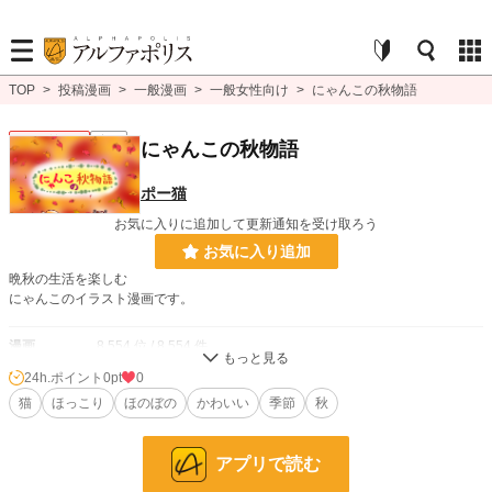
TOP
>
投稿漫画
>
一般漫画
>
一般女性向け
>
にゃんこの秋物語
一般女性向け
完結
にゃんこの秋物語
ポー猫
お気に入りに追加して更新通知を受け取ろう
お気に入り追加
晩秋の生活を楽しむ
にゃんこのイラスト漫画です。
漫画
8,554 位 / 8,554 件
24h.ポイント
0pt
0
一般女性向け
2,537 位 / 2,537 件
猫
ほっこり
ほのぼの
かわいい
季節
秋
お気に入り
1
24h.ポイント
0 pt
アプリで読む