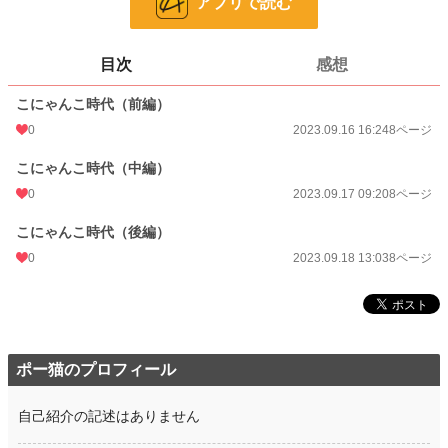
アプリで読む
ページ数
24
更新日時
2023.09.18 13:03
目次
感想
初回公開日時
2023.08.19 22:00
こにゃんこ時代（前編）
週間ポイント
0
7 pt (1,164 位)
2023.09.16 16:24
8ページ
月間ポイント
126 pt (615 位)
こにゃんこ時代（中編）
0
2023.09.17 09:20
8ページ
年間ポイント
3,493 pt (466 位)
こにゃんこ時代（後編）
累計ポイント
17,582 pt (1,398 位)
0
2023.09.18 13:03
8ページ
ポー猫のプロフィール
自己紹介の記述はありません