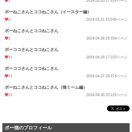
1
2024.03.20 17:51
4ページ
ポーねこさんとココねこさん（イースター編）
1
2024.03.31 15:54
6ページ
ポーねこさんとココねこさん
1
2024.04.08 23:35
4ページ
ポーココさんとココねこさん
31
2024.04.20 17:22
3ページ
ポーココさんとココねこさん
21
2024.04.27 20:27
4ページ
ポーねこさんとココねこさん（猫ミーム編）
21
2024.04.30 20:12
5ページ
ポー猫のプロフィール