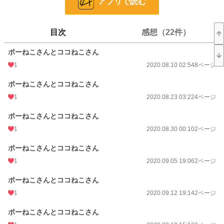
アプリで読む
更新日時
2024.04.30 20:12
初回公開日時
2020.08.10 02:54
目次
感想（22件）
週間ポイント
7 pt (1,164 位)
ポーねこさんとココねこさん
月間ポイント
133 pt (598 位)
1
2020.08.10 02:54
8ページ
年間ポイント
3,640 pt (448 位)
ポーねこさんとココねこさん
1
2020.08.23 03:22
4ページ
累計ポイント
63,317 pt (463 位)
ポーねこさんとココねこさん
1
2020.08.30 00:10
2ページ
ポーねこさんとココねこさん
1
2020.09.05 19:06
2ページ
ポーねこさんとココねこさん
1
2020.09.12 19:14
2ページ
ポーねこさんとココねこさん