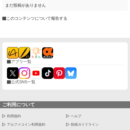
まだ投稿がありません
このコンテンツについて報告する
アプリ一覧
公式SNS一覧
ご利用について
利用規約
ヘルプ
アルファコイン利用規約
投稿ガイドライン