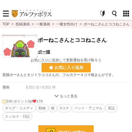
TOP
>
投稿漫画
>
一般漫画
>
一般女性向け
>
ポーねこさんとココねこさん
一般女性向け
連載中
ポーねこさんとココねこさん
ポー猫
お気に入りに追加して更新通知を受け取ろう
お気に入り追加
黒猫ポーさんとキジトラココさんの、フルカラー４コマ猫まんがです。
漫画
8,551 位 / 8,551 件
一般女性向け
2,537 位 / 2,537 件
24h.ポイント
0pt
178
お気に入り
ギャグ・コメディ
39
動物
猫
4コマ
ペット・アニマル
実話
エッセイ・日記
24h.ポイント
0 pt
ページ数
287