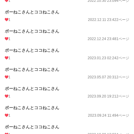
1
2022.10.30 23:09
4ページ
ポーねこさんとココねこさん
1
2022.12.11 23:42
2ページ
ポーねこさんとココねこさん
1
2022.12.24 23:48
1ページ
ポーねこさんとココねこさん
1
2023.01.23 02:24
2ページ
ポーねこさんとココねこさん
1
2023.05.07 20:31
2ページ
ポーねこさんとココねこさん
1
2023.09.20 19:21
2ページ
ポーねこさんとココねこさん
1
2023.09.24 11:49
4ページ
ポーねこさんとココねこさん