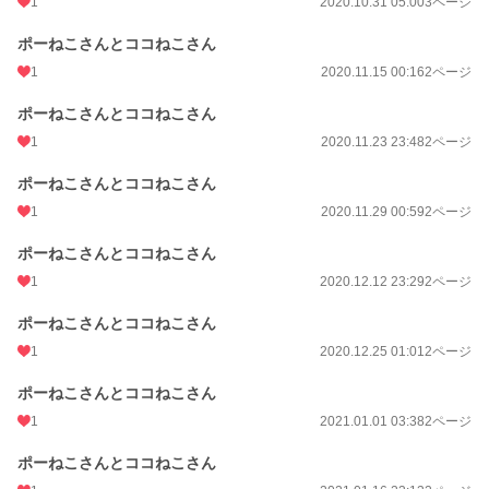
1
2020.10.31 05:00
3ページ
ポーねこさんとココねこさん
1
2020.11.15 00:16
2ページ
ポーねこさんとココねこさん
1
2020.11.23 23:48
2ページ
ポーねこさんとココねこさん
1
2020.11.29 00:59
2ページ
ポーねこさんとココねこさん
1
2020.12.12 23:29
2ページ
ポーねこさんとココねこさん
1
2020.12.25 01:01
2ページ
ポーねこさんとココねこさん
1
2021.01.01 03:38
2ページ
ポーねこさんとココねこさん