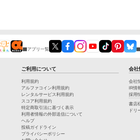
アプリ一覧
ご利用について
会社
利用規約
会社
アルファコイン利用規約
IR情
レンタルサービス利用規約
採用
スコア利用規約
書店
特定商取引法に基づく表示
ドリ
利用者情報の外部送信について
ヘルプ
投稿ガイドライン
プライバシーポリシー