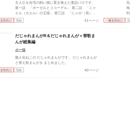
主人公を自宅の飼い猫に置き換えた童話パロです。
完
第一話 「ポーゼルとココーデル」 第二話 「ニャ
海
エル（カエル）の王様」 第三話 「にゃが（長）靴
列
を履いた猫」 第四話 「ココ頭巾にゃん、ポー頭巾
の
41ページ
般女性向け
完結
一般女性向け
完
にゃん」 第五話 「にゃん魚姫」
て
も
ん
だじゃれまんがR＆だじゃれまんが＋替歌ま
んが総集編
ポー猫
擬人化ねこの だじゃれまんがです。 だじゃれまんが
と替え歌まんがを まとめました。
40ページ
般女性向け
完結