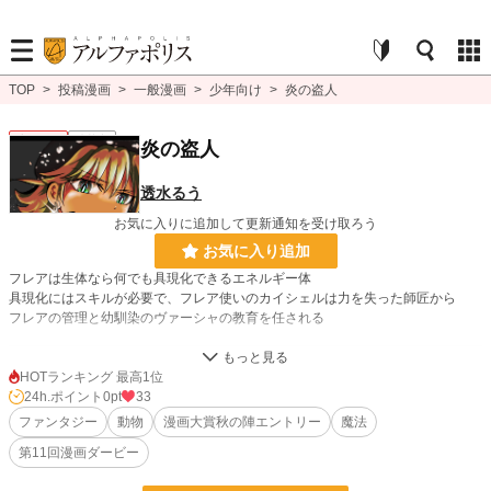
TOP
>
投稿漫画
>
一般漫画
>
少年向け
>
炎の盗人
少年向け
連載中
炎の盗人
透水るう
お気に入りに追加して更新通知を受け取ろう
お気に入り追加
フレアは生体なら何でも具現化できるエネルギー体
具現化にはスキルが必要で、フレア使いのカイシェルは力を失った師匠から
フレアの管理と幼馴染のヴァーシャの教育を任される
漫画
8,552 位 / 8,552 件
HOTランキング 最高1位
24h.ポイント
0pt
33
少年向け
2,488 位 / 2,488 件
ファンタジー
動物
漫画大賞秋の陣エントリー
魔法
お気に入り
5
第11回漫画ダービー
24h.ポイント
0 pt