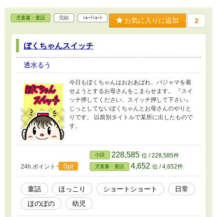
児童書・童話
完結
ｼｮｰﾄｼｮｰﾄ
お気に入りに追加
2
ぼくちゃんスイッチ
透水るう
今日もぼくちゃんはおおあばれ、パジャマを着
せようとするお母さんをこまらせます。 『スイ
ッチ押してください、スイッチ押して下さい』
じっとしてないぼくちゃんとお母さんのやりと
りです。 以前別タイトルで某所に出したもので
す。
228,585
小説
位 / 228,585件
4,652
0pt
24h.ポイント
位 / 4,652件
児童書・童話
童話
ほっこり
ショートショート
日常
ほのぼの
幼児