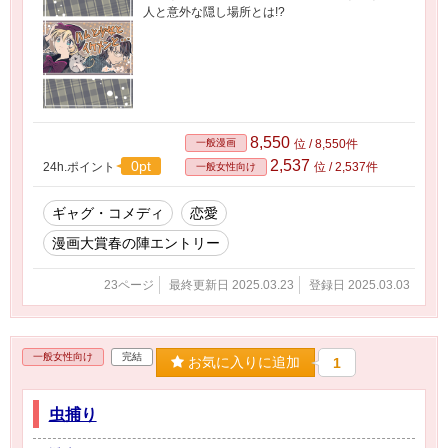
人と意外な隠し場所とは!?
8,550
一般漫画
位 / 8,550件
2,537
0pt
24h.ポイント
位 / 2,537件
一般女性向け
ギャグ・コメディ
恋愛
漫画大賞春の陣エントリー
23ページ
最終更新日 2025.03.23
登録日 2025.03.03
一般女性向け
完結
お気に入りに追加
1
虫捕り