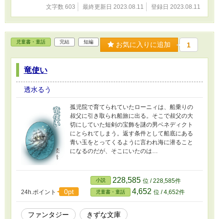
文字数 603
最終更新日 2023.08.11
登録日 2023.08.11
児童書・童話
完結
短編
お気に入りに追加
1
竜使い
透水るう
孤児院で育てられていたローニィは、船乗りの
叔父に引き取られ船旅に出る。そこで叔父の大
切にしていた短剣の宝飾を謎の男ベネディクト
にとられてしまう。返す条件として船底にある
青い玉をとってくるように言われ海に潜ること
になるのだが、そこにいたのは…
228,585
小説
位 / 228,585件
4,652
0pt
24h.ポイント
位 / 4,652件
児童書・童話
ファンタジー
きずな文庫