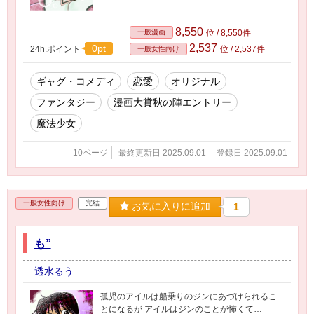
8,550
一般漫画
位 / 8,550件
2,537
0pt
24h.ポイント
位 / 2,537件
一般女性向け
ギャグ・コメディ
恋愛
オリジナル
ファンタジー
漫画大賞秋の陣エントリー
魔法少女
10ページ
最終更新日 2025.09.01
登録日 2025.09.01
一般女性向け
完結
お気に入りに追加
1
も”
透水るう
孤児のアイルは船乗りのジンにあづけられるこ
とになるが アイルはジンのことが怖くて…