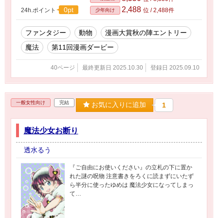
2,488
0pt
24h.ポイント
位 / 2,488件
少年向け
ファンタジー
動物
漫画大賞秋の陣エントリー
魔法
第11回漫画ダービー
40ページ
最終更新日 2025.10.30
登録日 2025.09.10
一般女性向け
完結
お気に入りに追加
1
魔法少女お断り
透水るう
『ご自由にお使いください』の立札の下に置か
れた謎の呪物 注意書きをろくに読まずにいたず
ら半分に使ったゆめは 魔法少女になってしまっ
て…