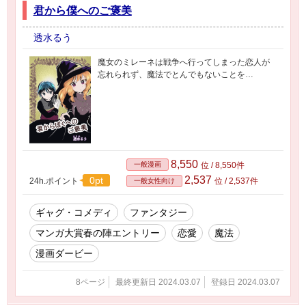
君から僕へのご褒美
透水るう
魔女のミレーネは戦争へ行ってしまった恋人が
忘れられず、魔法でとんでもないことを…
8,550
一般漫画
位 / 8,550件
2,537
0pt
24h.ポイント
位 / 2,537件
一般女性向け
ギャグ・コメディ
ファンタジー
マンガ大賞春の陣エントリー
恋愛
魔法
漫画ダービー
8ページ
最終更新日 2024.03.07
登録日 2024.03.07