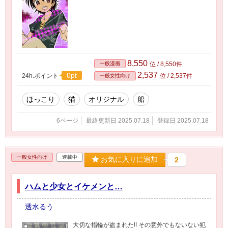
8,550
一般漫画
位 / 8,550件
2,537
0pt
24h.ポイント
位 / 2,537件
一般女性向け
ほっこり
猫
オリジナル
船
6ページ
最終更新日 2025.07.18
登録日 2025.07.18
一般女性向け
連載中
お気に入りに追加
2
ハムと少女とイケメンと…
透水るう
大切な指輪が盗まれた!! その意外でもないない犯