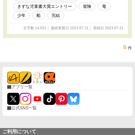
きずな児童書大賞エントリー
冒険
竜
少年
船
完結
文字数 14,031
最終更新日 2023.07.31
登録日 2023.07.31
8
件
アプリ一覧
公式SNS一覧
ご利用について