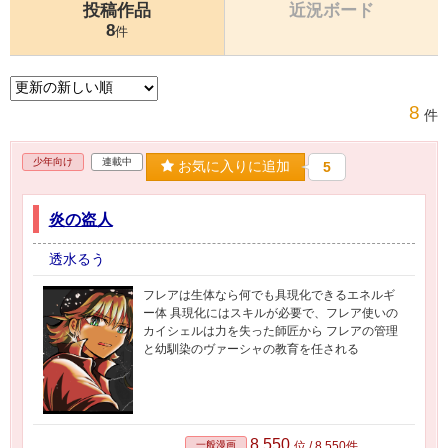
投稿作品
近況ボード
8
件
8
件
少年向け
連載中
お気に入りに追加
5
炎の盗人
透水るう
フレアは生体なら何でも具現化できるエネルギ
ー体 具現化にはスキルが必要で、フレア使いの
カイシェルは力を失った師匠から フレアの管理
と幼馴染のヴァーシャの教育を任される
8,550
一般漫画
位 / 8,550件