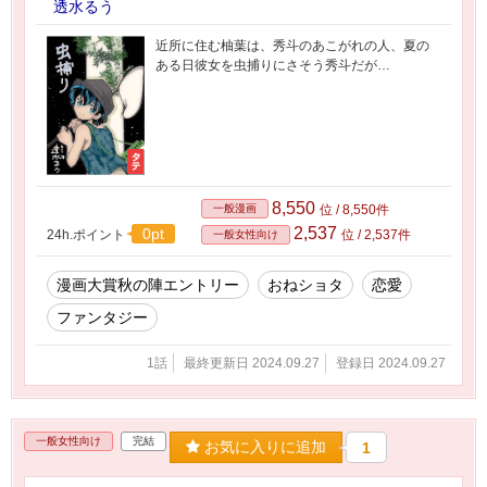
透水るう
近所に住む柚葉は、秀斗のあこがれの人、夏の
ある日彼女を虫捕りにさそう秀斗だが…
8,550
一般漫画
位 / 8,550件
2,537
0pt
24h.ポイント
位 / 2,537件
一般女性向け
漫画大賞秋の陣エントリー
おねショタ
恋愛
ファンタジー
1話
最終更新日 2024.09.27
登録日 2024.09.27
一般女性向け
完結
お気に入りに追加
1