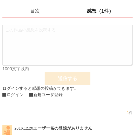
ページ数
6
目次
感想（1件）
更新日時
2016.12.17 13:13
初回公開日時
2016.12.17 13:13
週間ポイント
0 pt (8,555 位)
月間ポイント
0 pt (8,555 位)
年間ポイント
14 pt (6,591 位)
累計ポイント
2,023 pt (5,196 位)
1000文字以内
送信する
ログインすると感想の投稿ができます。
ログイン
新規ユーザ登録
1
件
ユーザー名の登録がありません
2016.12.20