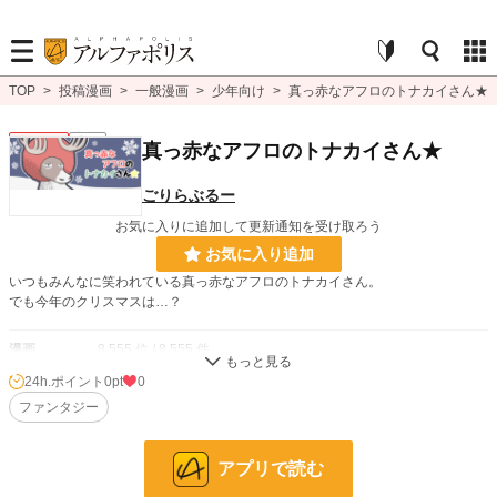
TOP
>
投稿漫画
>
一般漫画
>
少年向け
>
真っ赤なアフロのトナカイさん★
少年向け
完結
真っ赤なアフロのトナカイさん★
ごりらぶるー
お気に入りに追加して更新通知を受け取ろう
お気に入り追加
いつもみんなに笑われている真っ赤なアフロのトナカイさん。
でも今年のクリスマスは…？
漫画
8,555 位 / 8,555 件
24h.ポイント
0pt
0
少年向け
2,488 位 / 2,488 件
ファンタジー
お気に入り
3
24h.ポイント
0 pt
アプリで読む