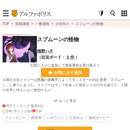
TOP
>
投稿漫画
>
一般漫画
>
少女向け
>
スプムーンの怪物
少女向け
連載中
スプムーンの怪物
雉野ハチ
（近況ボード：
5 件
）
お気に入りに追加して更新通知を受け取ろう
お気に入り追加
人間の少女メイジーは悪魔の身勝手によってモンスターの住む世界「スプムー
ン」に来てしまった。メイジーはそこで出会った領主シリルの力を借りて、人間
の世界に帰るために奮闘するが……。
乙女ゲーム版はこちら→https://emobox.booth.pm/items/2898904
フリーゲームですので、気になった方はぜひ！
HOTランキング 最高3位
24h.ポイント
0pt
154
ファンタジー
異世界
ハロウィン
乙女向け
漫画ダービー
漫画
8,552 位 / 8,552 件
少女向け
1,155 位 / 1,155 件