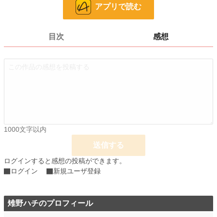
アプリで読む
お気に入り
28
24h.ポイント
0 pt
目次
感想
ページ数
115
更新日時
2025.05.24 08:01
初回公開日時
2024.07.20 12:16
週間ポイント
7 pt (1,164 位)
月間ポイント
42 pt (1,152 位)
1000文字以内
年間ポイント
1,708 pt (833 位)
送信する
累計ポイント
8,561 pt (2,372 位)
ログインすると感想の投稿ができます。
ログイン
新規ユーザ登録
雉野ハチのプロフィール