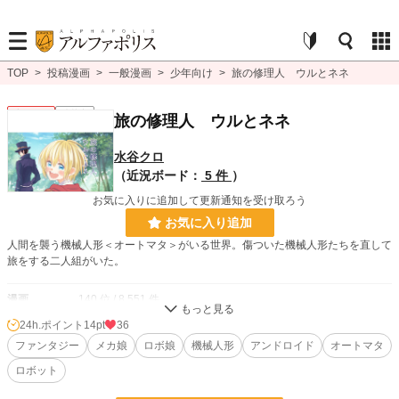
TOP
>
投稿漫画
>
一般漫画
>
少年向け
>
旅の修理人 ウルとネネ
少年向け
連載中
旅の修理人 ウルとネネ
水谷クロ
（近況ボード：
5 件
）
お気に入りに追加して更新通知を受け取ろう
お気に入り追加
人間を襲う機械人形＜オートマタ＞がいる世界。傷ついた機械人形たちを直して
旅をする二人組がいた。
漫画
140 位 / 8,551 件
24h.ポイント
14pt
36
少年向け
30 位 / 2,488 件
ファンタジー
メカ娘
ロボ娘
機械人形
アンドロイド
オートマタ
お気に入り
576
ロボット
24h.ポイント
14 pt