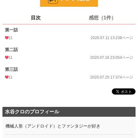
ページ数
16
更新日時
2020.07.25 17:37
目次
感想（1件）
初回公開日時
2020.07.11 13:23
第一話
週間ポイント
14 pt (820 位)
11
2020.07.11 13:23
8ページ
月間ポイント
56 pt (994 位)
第二話
年間ポイント
1,715 pt (831 位)
11
2020.07.16 23:05
4ページ
累計ポイント
10,113 pt (2,111 位)
第三話
11
2020.07.25 17:37
4ページ
水谷クロのプロフィール
機械人形（アンドロイド）とファンタジーが好き