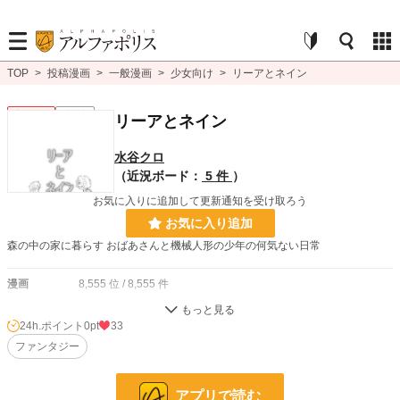
TOP
>
投稿漫画
>
一般漫画
>
少女向け
>
リーアとネイン
少女向け
連載中
リーアとネイン
水谷クロ
（近況ボード：
5 件
）
お気に入りに追加して更新通知を受け取ろう
お気に入り追加
森の中の家に暮らす おばあさんと機械人形の少年の何気ない日常
漫画
8,555 位 / 8,555 件
少女向け
1,155 位 / 1,155 件
24h.ポイント
0pt
33
お気に入り
ファンタジー
17
24h.ポイント
0 pt
アプリで読む