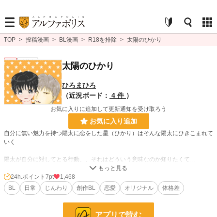
TOP
>
投稿漫画
>
BL漫画
>
R18を排除
>
太陽のひかり
BL
連載中
太陽のひかり
ひろまひろ
（近況ボード：
4 件
）
お気に入りに追加して更新通知を受け取ろう
お気に入り追加
自分に無い魅力を持つ陽太に恋をした星（ひかり）はそんな陽太にひきこまれて
いく
陽太が自分に対してとる行動、、それはどういう意味なのか知りたくて…
24h.ポイント
7pt
1,468
BL
日常
じんわり
創作BL
恋愛
オリジナル
体格差
BL漫画
235 位 / 1,406 件
BL
142 位 / 1,080 件
アプリで読む