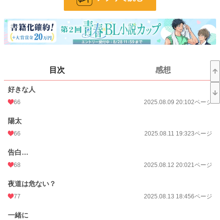
お気に入り
33
24h.ポイント
7 pt
ページ数
57
更新日時
2026.07.22 23:03
目次
感想
初回公開日時
2025.08.09 20:10
好きな人
週間ポイント
105 pt (150 位)
66
2025.08.09 20:10
2ページ
月間ポイント
807 pt (105 位)
陽太
年間ポイント
20,237 pt (55 位)
66
2025.08.11 19:32
3ページ
累計ポイント
20,272 pt (603 位)
告白…
68
2025.08.12 20:02
1ページ
夜道は危ない？
77
2025.08.13 18:45
6ページ
一緒に