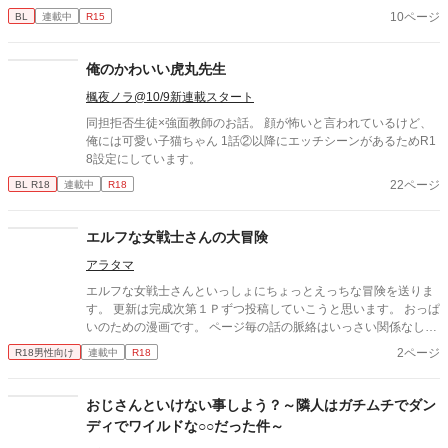
になって舞い戻ってくる或る日本人男性がまだ若い頃、米国NYで
10ページ
BL
連載中
R15
修行してた時代はどんな感じだったのか？を妄想して漫画にした
ものです。 とにかく古い作品で既に制作当時の元データが見つか
らなくなっているので、セリフの文字とか小さくてすいません。
俺のかわいい虎丸先生
あと自分が猛烈に背景作画が苦手な人なので、モヤッとしてると
ころはなんとかイメージで補ってもらえると助かります…。 今見
楓夜ノラ@10/9新連載スタート
ると色々な意味でつたないところも多い作品ですが、作者として
同担拒否生徒×強面教師のお話。 顔が怖いと言われているけど、
はとても頑張って描いていた記憶はあるので、今回も目を止めて
俺には可愛い子猫ちゃん 1話②以降にエッチシーンがあるためR1
下さった方にはお楽しみいただけるとありがたいです。
8設定にしています。
22ページ
BL R18
連載中
R18
エルフな女戦士さんの大冒険
アラタマ
エルフな女戦士さんといっしょにちょっとえっちな冒険を送りま
す。 更新は完成次第１Ｐずつ投稿していこうと思います。 おっぱ
いのための漫画です。 ページ毎の話の脈絡はいっさい関係なしで
す！ ストーリーよりもおっぱいを優先します。お気を付け下さい
2ページ
R18男性向け
連載中
R18
ｗ
おじさんといけない事しよう？～隣人はガチムチでダン
ディでワイルドな○○だった件～