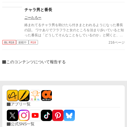
チャラ男と番長
ごーたろー
絡まれてるチャラ男を助けたら付きまとわれるようになった番長
の話。 ワケありでフラフラと女のところを泊まり歩いていると知
った番長は「どうしてそんなことをしているのか」と聞くと、
「アンタには関係ない」と姿を消すチャラ男。 しかしまたまた不
216ページ
BL R18
連載中
R18
良に絡まれていてそれを助け自分の家に連れて行く。 「お前のそ
の顔見てると、放っておけねぇんだよ」 「…バカ、番長のバカ」
「なら責任持って抱かせてよ」 「───ハァッ！？」 という感じ
の学園ラブコメもどきBL。 再録本用に描き直した箇所があるた
このコンテンツについて報告する
め、再録ネタがあります。
アプリ一覧
公式SNS一覧