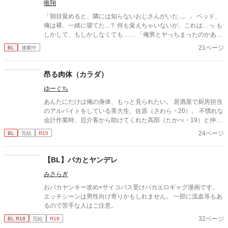
唯翔
「朝目覚めると、隣には知らないおじさんがいた...。」 ベッド、
俺は裸、一緒に寝てた...？ 何も覚えちゃいないが、これは…っ も
しかして、もしかしなくても…… 「俺男とヤっちまったのかああ
ぁ？！」 謎を秘めたおじさん×26歳ごく普通の会社員、凛空飛(り
21ページ
BL
連載中
くと)との コメディ有りエロ有りどたばたラブコメです。 ■登場人
物一覧■ 鬼嶌 譲(きしま ゆずる) 多嘉橋 凛空飛(たかはし りくと)
鈴基 晟織(すずき あきおり)
昂る肉体（カラダ）
ゆーぐち
あんたにだけは俺の身体、もっと見られたい。 居酒屋で厨房担当
のアルバイトをしている美大生、佐原（さわら・20）。 不慣れな
会計作業時、厄介客から助けてくれた高部（たかべ・19）と仲良
くなっていく日々のなか、 本分である大学の授業に現れたのは―
24ページ
BL
完結
R15
―。 ※24ページの読切漫画、最後の4ページが性描写を含むため
R15で投稿します。 挿入には至らないのでリバとしています、お
好きな解釈で読んで頂ければ幸いです※
【BL】バカとヤンデレ
みさらぎ
おバカヤンキー攻め×サイコパス受けバカエロギャグ漫画です。
エッチシーンは男性向け寄りかもしれません。 一部に流血等もあ
るので苦手な人はご注意。
32ページ
BL R18
完結
R18