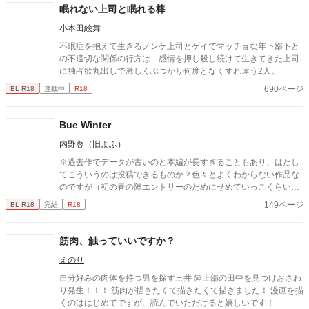
眠れない上司と眠れる棒
小本田絵舞
不眠症を抱えて生きるノンケ上司とゲイでマッチョな年下部下と
の不適切な関係の行方は…感情を押し殺し続けて生きてきた上司
に独占欲丸出しで激しくぶつかり何度となくすれ違う2人。
690ページ
BL R18
連載中
R18
Bue Winter
内野蓉（旧よふ）
※過去作でデータが古いのと本編が長すぎることもあり、はたし
てこういうのは投稿できるものか？色々とよくわからない作品な
のですが（初の春の陣エントリーのためにせめていっこくらい未
投稿作をと思い）とりあえず上げてみます。もし問題ありそうな
149ページ
BL R18
完結
R18
ら取り下げますので…。 過去、初参加のコミケで前半だけ紙で頒
布して、最終的にWEBで完結までに5年を要した超大作（？）で
す。長くかかった分だけあって自分的には思い入れの深い作品で
筋肉、触っていいですか？
す。 内容は金融経済モノとややマニアックですが、一応（これは
えのり
段階としてはR15でいいのかな？悩みます…）BLっぽい箇所もあ
ります。投資銀行とか、インベストメントバンカーとかってわか
自分好みの肉体を持つ男を探す三井 陸上部の田中を見つけおさわ
る人いますかね？？大体あのへんのお話で、後に凄腕のファンド
り発生！！！ 筋肉が描きたくて描きたくて描きました！ 漫画を描
マネージャー（顧客から預かった巨額の投資資金を運用する人）
くのははじめてですが、読んでいただけると嬉しいです！