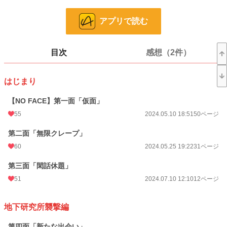
お気に入り
40
アプリで読む
24h.ポイント
92 pt
ページ数
539
目次
感想（2件）
更新日時
2026.06.30 12:00
はじまり
初回公開日時
2024.05.10 18:51
【NO FACE】第一面「仮面」
週間ポイント
133 pt (201 位)
55
2024.05.10 18:51
50ページ
月間ポイント
602 pt (212 位)
第二面「無限クレープ」
年間ポイント
17,432 pt (75 位)
60
2024.05.25 19:22
31ページ
累計ポイント
36,320 pt (764 位)
第三面「閑話休題」
51
2024.07.10 12:10
12ページ
地下研究所襲撃編
第四面「新たな出会い」