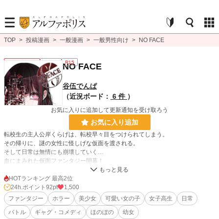
TOP
>
投稿漫画
>
一般漫画
>
一般男性向け
>
NO FACE
一般男性向け
連載中
R15
NO FACE
谷伍でんぱ
（近況ボード：
6 件
）
お気に入りに追加して更新通知を受け取ろう
お気に入り追加
転校生の主人公岸くらげは、転校早々目をつけられてしまう。
その帰りに、謎の女性に怪しげな仮面を渡される。
そして日常は無情にも崩壊していく…
血にまみれた仮面ファンタジー開幕！
君はその仮面に何を望みますか？
HOTランキング 最高2位
24h.ポイント
92pt
1,500
ファンタジー
ホラー
美少女
可愛い女の子
女子高生
日常
漫画
55 位 / 8,555 件
バトル
ギャグ・コメディ
ほのぼの
幼女
一般男性向け
18 位 / 2,374 件