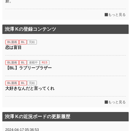
新。
もっと見る
渋澤 Kの登録コンテンツ
BL漫画
BL
完結
恋は盲目
BL漫画
BL
連載中
R15
【BL】ラブリーブラザー
BL漫画
BL
完結
大好きなんだと言ってくれ
もっと見る
渋澤 Kの近況ボードの更新履歴
2024-04-17 05:36:53