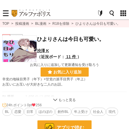
TOP
>
投稿漫画
>
BL漫画
>
R18を排除
>
ひよりさんは今日も可愛い。
BL
連載中
ひよりさんは今日も可愛い。
渋澤 K
（近況ボード：
11 件
）
お気に入りに追加して更新通知を受け取ろう
お気に入り追加
辛党の地味目男子（年下）×甘党の派手目男子（年上）
お互いにお互いが大好きな二人のお話。
BL漫画
1,406 位 / 1,406 件
24h.ポイント
0pt
256
BL
1,080 位 / 1,080 件
BL
恋愛
日常
ほのぼの
創作BL
年上受け
社会人
現代
お気に入り
74
24h.ポイント
0 pt
アプリで読む