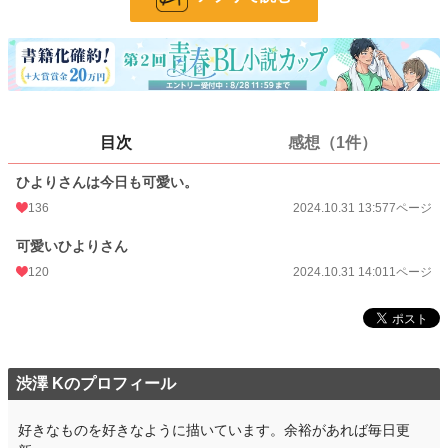
ページ数
8
更新日時
2024.10.31 14:01
初回公開日時
2024.10.31 13:57
週間ポイント
14 pt (498 位)
目次
感想（1件）
月間ポイント
126 pt (373 位)
ひよりさんは今日も可愛い。
年間ポイント
2,276 pt (390 位)
136
2024.10.31 13:57
7ページ
累計ポイント
15,395 pt (697 位)
可愛いひよりさん
120
2024.10.31 14:01
1ページ
渋澤 Kのプロフィール
好きなものを好きなように描いています。余裕があれば毎日更