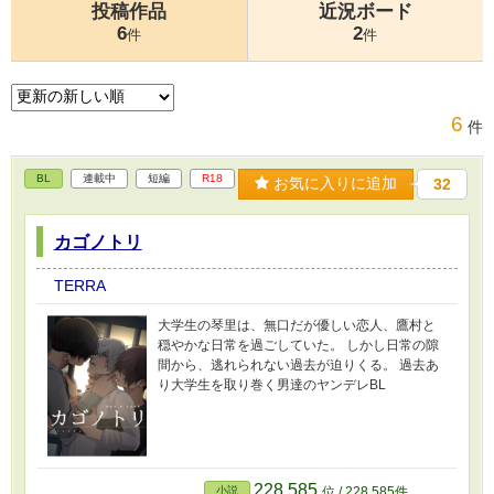
投稿作品
近況ボード
6
2
件
件
6
件
BL
連載中
短編
R18
お気に入りに追加
32
カゴノトリ
TERRA
大学生の琴里は、無口だが優しい恋人、鷹村と
穏やかな日常を過ごしていた。 しかし日常の隙
間から、逃れられない過去が迫りくる。 過去あ
り大学生を取り巻く男達のヤンデレBL
228,585
小説
位 / 228,585件