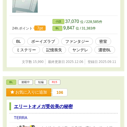
37,070
小説
位 / 228,585件
9,847
7pt
24h.ポイント
位 / 31,383件
BL
BL
ボーイズラブ
ファンタジー
密室
ミステリー
記憶喪失
ヤンデレ
濃密BL
文字数 15,990
最終更新日 2025.12.06
登録日 2025.09.11
BL
連載中
短編
R15
お気に入りに追加
106
エリートオメガ受佐美の秘密
TERRA