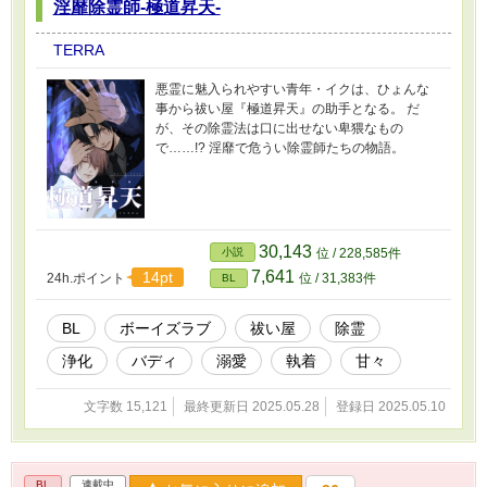
淫靡除霊師-極道昇天-
TERRA
悪霊に魅入られやすい青年・イクは、ひょんな
事から祓い屋『極道昇天』の助手となる。 だ
が、その除霊法は口に出せない卑猥なもの
で……!? 淫靡で危うい除霊師たちの物語。
30,143
小説
位 / 228,585件
7,641
14pt
24h.ポイント
位 / 31,383件
BL
BL
ボーイズラブ
祓い屋
除霊
浄化
バディ
溺愛
執着
甘々
文字数 15,121
最終更新日 2025.05.28
登録日 2025.05.10
BL
連載中