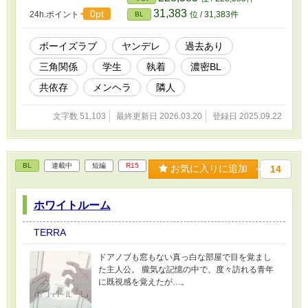
31,383
0pt
24h.ポイント
位 / 31,383件
BL
ボーイズラブ
ヤンデレ
過去あり
三角関係
学生
執着
濃密BL
共依存
メンヘラ
隣人
文字数 51,103
最終更新日 2026.03.20
登録日 2025.09.22
BL
連載中
短編
R15
お気に入りに追加
14
ホワイトルーム
TERRA
ドアノブも窓もない真っ白な部屋で目を覚まし
た主人公。 朧気な記憶の中で、度々訪れる青年
に既視感を覚えたが…。