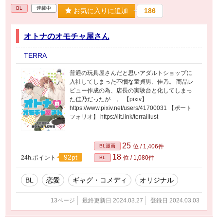
BL
連載中
お気に入りに追加
186
オトナのオモチャ屋さん
TERRA
普通の玩具屋さんだと思いアダルトショップに
入社してしまった不憫な童貞男、佳乃。 商品レ
ビュー作成の為、店長の実験台と化してしまっ
た佳乃だったが…。 【pixiv】
https://www.pixiv.net/users/41700031 【ポート
フォリオ】 https://lit.link/terraillust
25
BL漫画
位 / 1,406件
18
92pt
24h.ポイント
位 / 1,080件
BL
BL
恋愛
ギャグ・コメディ
オリジナル
13ページ
最終更新日 2024.03.27
登録日 2024.03.03