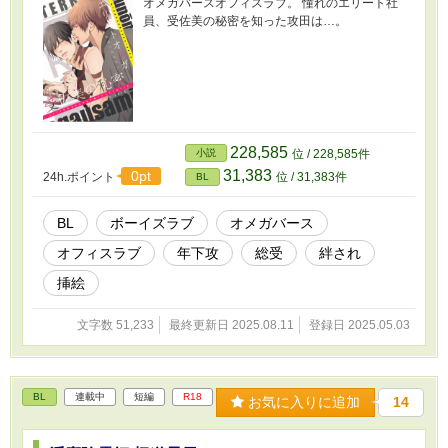
オメガバースオフィスラブ。 憧れのエリート社
員、受佐美の秘密を知った攻田は…。
228,585
小説
位 / 228,585件
31,383
0pt
24h.ポイント
位 / 31,383件
BL
BL
ボーイズラブ
オメガバース
オフィスラブ
年下攻
総受
絆され
挿絵
文字数 51,233
最終更新日 2025.08.11
登録日 2025.05.03
BL
連載中
短編
R18
お気に入りに追加
14