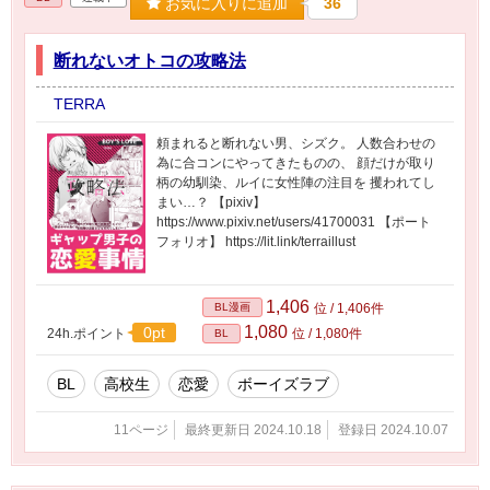
お気に入りに追加
36
断れないオトコの攻略法
TERRA
頼まれると断れない男、シズク。 人数合わせの
為に合コンにやってきたものの、 顔だけが取り
柄の幼馴染、ルイに女性陣の注目を 攫われてし
まい…？ 【pixiv】
https://www.pixiv.net/users/41700031 【ポート
フォリオ】 https://lit.link/terraillust
1,406
BL漫画
位 / 1,406件
1,080
0pt
24h.ポイント
位 / 1,080件
BL
BL
高校生
恋愛
ボーイズラブ
11ページ
最終更新日 2024.10.18
登録日 2024.10.07