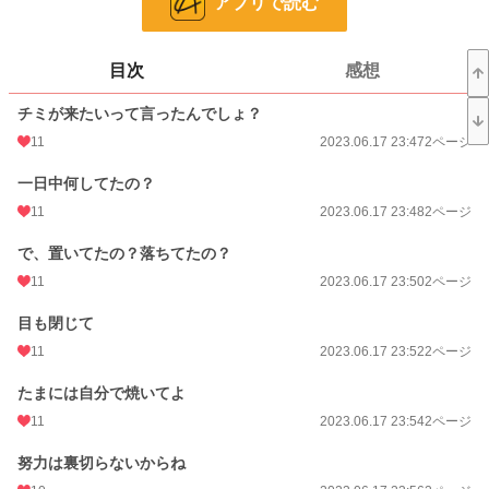
アプリで読む
ページ数
1,636
更新日時
2026.08.01 22:41
目次
感想
初回公開日時
2023.06.17 23:47
チミが来たいって言ったんでしょ？
週間ポイント
256 pt (129 位)
11
2023.06.17 23:47
2ページ
月間ポイント
1,617 pt (81 位)
一日中何してたの？
年間ポイント
24,771 pt (48 位)
11
2023.06.17 23:48
2ページ
累計ポイント
126,383 pt (218 位)
で、置いてたの？落ちてたの？
11
2023.06.17 23:50
2ページ
目も閉じて
11
2023.06.17 23:52
2ページ
たまには自分で焼いてよ
11
2023.06.17 23:54
2ページ
努力は裏切らないからね