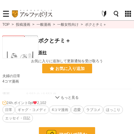
TOP
>
投稿漫画
>
一般漫画
>
一般女性向け
>
ボクとチミ＋
一般女性向け
連載中
ボクとチミ＋
茶柱
お気に入りに追加して更新通知を受け取ろう
お気に入り追加
夫婦の日常
4コマ漫画
漫画
8,552 位 / 8,552 件
24h.ポイント
0pt
2,102
一般女性向け
2,537 位 / 2,537 件
日常
ギャグ・コメディ
4コマ漫画
恋愛
ラブコメ
ほっこり
お気に入り
10
エッセイ・日記
24h.ポイント
0 pt