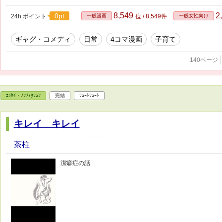
8,549
2
0pt
24h.ポイント
一般漫画
位 / 8,549件
一般女性向け
ギャグ・コメディ
日常
4コマ漫画
子育て
140ページ
ｴｯｾｲ・ﾉﾝﾌｨｸｼｮﾝ
完結
ｼｮｰﾄｼｮｰﾄ
キレイ キレイ
茶柱
潔癖症の話