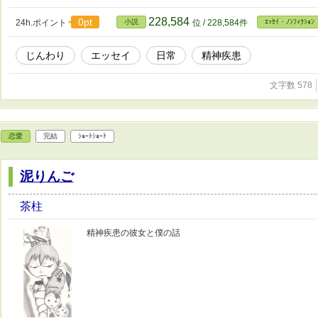
228,584
0pt
24h.ポイント
小説
位 / 228,584件
ｴｯｾｲ・ﾉﾝﾌｨｸｼｮﾝ
じんわり
エッセイ
日常
精神疾患
文字数 578
恋愛
完結
ｼｮｰﾄｼｮｰﾄ
泥りんご
茶柱
精神疾患の彼女と僕の話