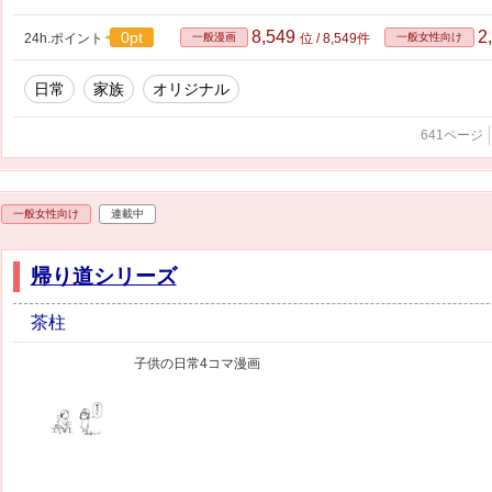
8,549
2
0pt
24h.ポイント
一般漫画
位 / 8,549件
一般女性向け
日常
家族
オリジナル
641ページ
一般女性向け
連載中
帰り道シリーズ
茶柱
子供の日常4コマ漫画