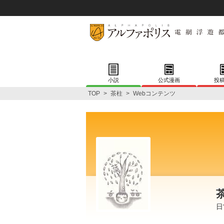
小説
公式漫画
投
TOP
>
茶柱
>
Webコンテンツ
日