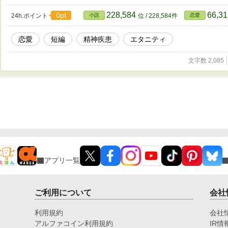
228,584
66,3
0pt
24h.ポイント
小説
位 / 228,584件
恋愛
恋愛
短編
精神疾患
エタニティ
文字数 2,085
アプリ一覧
ご利用について
会社
利用規約
会社
アルファコイン利用規約
IR情