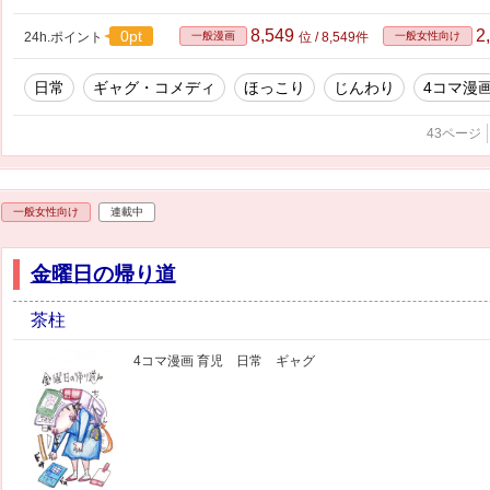
8,549
2
0pt
24h.ポイント
一般漫画
位 / 8,549件
一般女性向け
日常
ギャグ・コメディ
ほっこり
じんわり
4コマ漫
43ページ
一般女性向け
連載中
金曜日の帰り道
茶柱
4コマ漫画 育児 日常 ギャグ