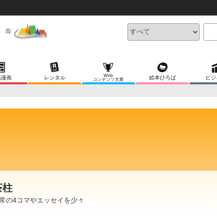
Web
稿漫画
レンタル
絵本ひろば
ビジ
コンテンツ大賞
茶柱
常の4コマやエッセイを少々