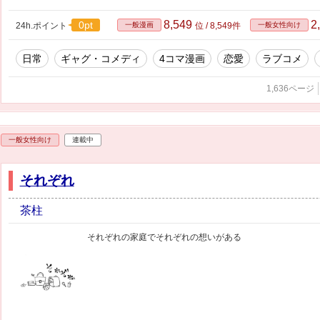
8,549
2
0pt
24h.ポイント
一般漫画
位 / 8,549件
一般女性向け
日常
ギャグ・コメディ
4コマ漫画
恋愛
ラブコメ
1,636ページ
一般女性向け
連載中
それぞれ
茶柱
それぞれの家庭でそれぞれの想いがある