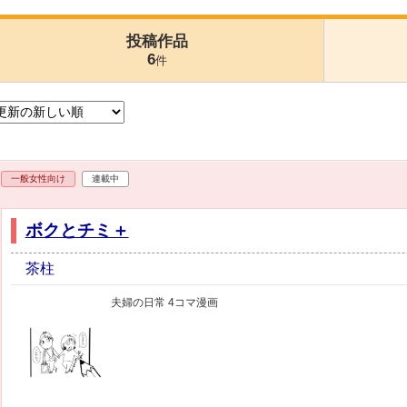
投稿作品
6
件
一般女性向け
連載中
ボクとチミ＋
茶柱
夫婦の日常 4コマ漫画