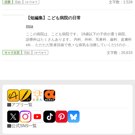
文字数：1,528
恋愛
完結
ｼｮｰﾄｼｮｰﾄ
【短編集】こども病院の日常
moa
ここの病院は、こども病院です。 18歳以下の子供が通う病院、
診療科はたくさんあります。 内科、外科、耳鼻科、歯科、皮膚科
etc… ただただ医者目線で色々な病気を治療していくだけの小説
です。 恋愛要素などは一切ありません。 密着病院24時！的な感
文字数：20,633
キャラ文芸
完結
ｼｮｰﾄｼｮｰﾄ
じです。 人物像などは表記していない為、読者様のご想像にお任
せします。 ※泣く表現、痛い表現など嫌いな方は読むのをお控え
ください。 歯科以外の医療知識はそこまで詳しくないのですみま
せんがご了承ください。
アプリ一覧
公式SNS一覧