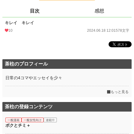
更新日時
2024.06.18 12:01
目次
感想
初回公開日時
2024.06.18 12:01
キレイ キレイ
初回完結日時
2024.06.18 12:01
10
2024.06.18 12:01
578文字
週間ポイント
0 pt (228,743 位)
月間ポイント
0 pt (228,743 位)
年間ポイント
35 pt (166,603 位)
茶柱のプロフィール
累計ポイント
1,679 pt (173,911 位)
日常の4コマやエッセイを少々
もっと見る
茶柱の登録コンテンツ
一般漫画
一般女性向け
連載中
ボクとチミ＋