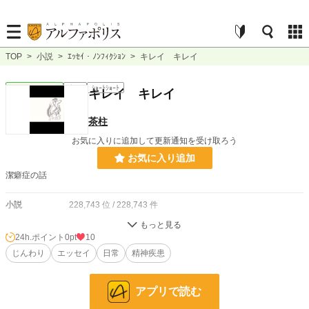
TOP
>
小説
>
ｴｯｾｲ・ﾉﾝﾌｨｸｼｮﾝ
>
キレイ キレイ
ｴｯｾｲ・ﾉﾝﾌｨｸｼｮﾝ
完結
ｼｮｰﾄｼｮｰﾄ
キレイ キレイ
茶柱
お気に入りに追加して更新通知を受け取ろう
お気に入り追加
潔癖症の話
小説
228,743 位 / 228,743 件
ｴｯｾｲ・ﾉﾝﾌｨｸｼｮﾝ
8,864 位 / 8,864 件
24h.ポイント
0pt
10
お気に入り
じんわり
エッセイ
1
日常
精神疾患
24h.ポイント
0 pt
アプリで読む
文字数
578