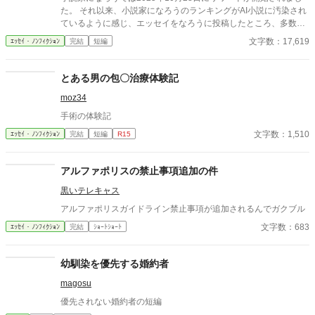
た。 それ以来、小説家になろうのランキングがAI小説に汚染され
ているように感じ、エッセイをなろうに投稿したところ、多数の
反響をいただきました。 なろう民のノウハウを結集した、AI小説
文字数：17,619
ｴｯｾｲ・ﾉﾝﾌｨｸｼｮﾝ
完結
短編
のみわけかたです。 いただいたノウハウは随時更新中です。 アル
ファポリスの皆さま、アルファポリスのAI小説汚染状況や、みわ
けかたなどコメントいただけるとありがたいです。 なお、いただ
とある男の包〇治療体験記
いたノウハウは本文に追記し、他サイトにも掲載します。本文に
moz34
記載しないでほしい方は、コメント欄にその旨あわせて明記して
ください。
手術の体験記
文字数：1,510
ｴｯｾｲ・ﾉﾝﾌｨｸｼｮﾝ
完結
短編
R15
アルファポリスの禁止事項追加の件
黒いテレキャス
アルファポリスガイドライン禁止事項が追加されるんでガクブル
文字数：683
ｴｯｾｲ・ﾉﾝﾌｨｸｼｮﾝ
完結
ｼｮｰﾄｼｮｰﾄ
幼馴染を優先する婚約者
magosu
優先されない婚約者の短編