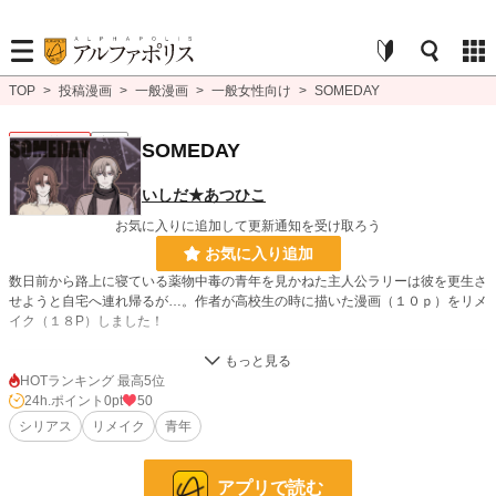
TOP
>
投稿漫画
>
一般漫画
>
一般女性向け
>
SOMEDAY
一般女性向け
完結
SOMEDAY
いしだ★あつひこ
お気に入りに追加して更新通知を受け取ろう
お気に入り追加
数日前から路上に寝ている薬物中毒の青年を見かねた主人公ラリーは彼を更生さ
せようと自宅へ連れ帰るが…。作者が高校生の時に描いた漫画（１０ｐ）をリメ
イク（１８P）しました！
漫画
8,554 位 / 8,554 件
HOTランキング 最高5位
24h.ポイント
0pt
50
一般女性向け
2,537 位 / 2,537 件
シリアス
リメイク
青年
お気に入り
3
24h.ポイント
0 pt
アプリで読む