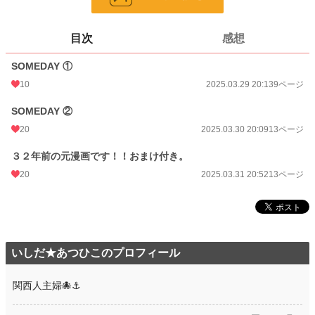
ページ数
35
目次
感想
更新日時
2025.03.31 20:52
SOMEDAY ①
初回公開日時
2025.03.29 20:13
10
2025.03.29 20:13
9ページ
週間ポイント
0 pt (8,554 位)
SOMEDAY ②
月間ポイント
14 pt (1,877 位)
20
2025.03.30 20:09
13ページ
年間ポイント
350 pt (2,192 位)
３２年前の元漫画です！！おまけ付き。
累計ポイント
1,576 pt (5,775 位)
20
2025.03.31 20:52
13ページ
いしだ★あつひこのプロフィール
関西人主婦🐙⚓