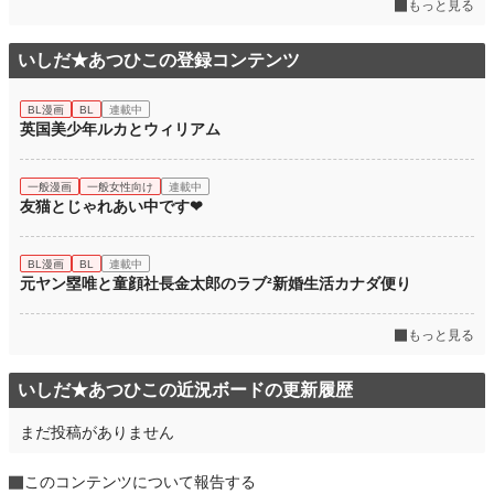
もっと見る
いしだ★あつひこの登録コンテンツ
BL漫画
BL
連載中
英国美少年ルカとウィリアム
一般漫画
一般女性向け
連載中
友猫とじゃれあい中です❤
BL漫画
BL
連載中
元ヤン塁唯と童顔社長金太郎のラブ²新婚生活カナダ便り
もっと見る
いしだ★あつひこの近況ボードの更新履歴
まだ投稿がありません
このコンテンツについて報告する