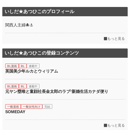
いしだ★あつひこのプロフィール
関西人主婦🐙⚓
もっと見る
いしだ★あつひこの登録コンテンツ
BL漫画
BL
連載中
英国美少年ルカとウィリアム
BL漫画
BL
連載中
元ヤン塁唯と童顔社長金太郎のラブ²新婚生活カナダ便り
一般漫画
一般女性向け
完結
SOMEDAY
もっと見る