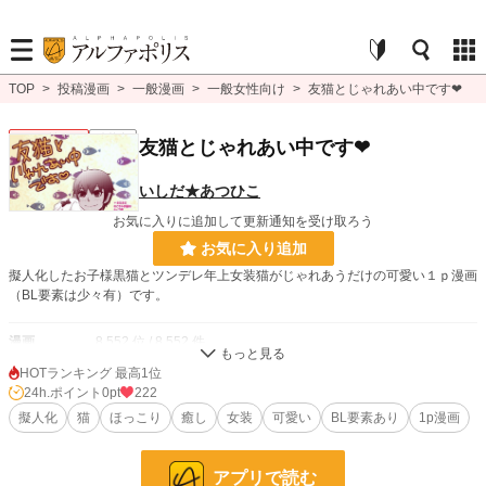
TOP
>
投稿漫画
>
一般漫画
>
一般女性向け
>
友猫とじゃれあい中です❤
一般女性向け
連載中
友猫とじゃれあい中です❤
いしだ★あつひこ
お気に入りに追加して更新通知を受け取ろう
お気に入り追加
擬人化したお子様黒猫とツンデレ年上女装猫がじゃれあうだけの可愛い１ｐ漫画
（BL要素は少々有）です。
漫画
8,552 位 / 8,552 件
HOTランキング 最高1位
一般女性向け
2,537 位 / 2,537 件
24h.ポイント
0pt
222
お気に入り
擬人化
猫
6
ほっこり
癒し
女装
可愛い
BL要素あり
1p漫画
24h.ポイント
0 pt
アプリで読む