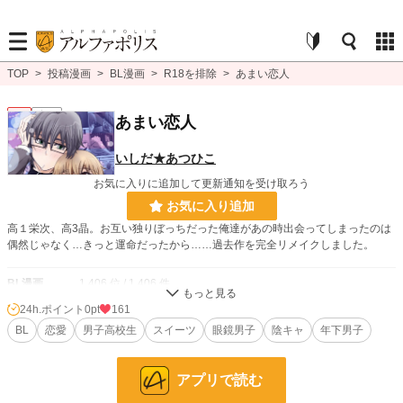
TOP
>
投稿漫画
>
BL漫画
>
R18を排除
>
あまい恋人
BL
完結
あまい恋人
いしだ★あつひこ
お気に入りに追加して更新通知を受け取ろう
お気に入り追加
高１栄次、高3晶。お互い独りぼっちだった俺達があの時出会ってしまったのは
偶然じゃなく…きっと運命だったから……過去作を完全リメイクしました。
BL漫画
1,406 位 / 1,406 件
24h.ポイント
0pt
161
BL
1,080 位 / 1,080 件
BL
恋愛
男子高校生
スイーツ
眼鏡男子
陰キャ
年下男子
お気に入り
14
24h.ポイント
0 pt
アプリで読む