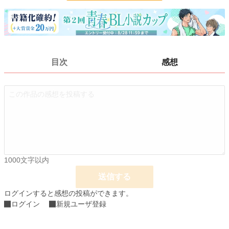
ページ数
64
更新日時
2024.11.20 13:37
初回公開日時
2024.10.19 21:57
週間ポイント
0 pt (1,406 位)
目次
感想
月間ポイント
21 pt (897 位)
年間ポイント
483 pt (828 位)
累計ポイント
5,533 pt (1,078 位)
1000文字以内
送信する
ログインすると感想の投稿ができます。
ログイン
新規ユーザ登録