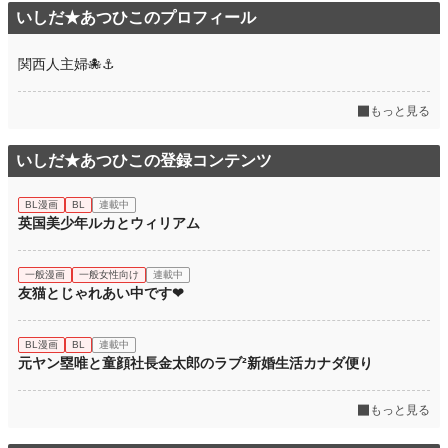
いしだ★あつひこのプロフィール
関西人主婦🐙⚓
もっと見る
いしだ★あつひこの登録コンテンツ
BL漫画
BL
連載中
英国美少年ルカとウィリアム
一般漫画
一般女性向け
連載中
友猫とじゃれあい中です❤
BL漫画
BL
連載中
元ヤン塁唯と童顔社長金太郎のラブ²新婚生活カナダ便り
もっと見る