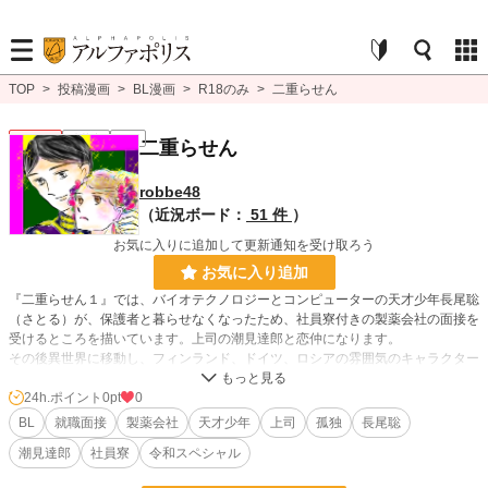
TOP
>
投稿漫画
>
BL漫画
>
R18のみ
>
二重らせん
BL R18
連載中
R18
二重らせん
robbe48
（近況ボード：
51 件
）
お気に入りに追加して更新通知を受け取ろう
お気に入り追加
『二重らせん１』では、バイオテクノロジーとコンピューターの天才少年長尾聡
（さとる）が、保護者と暮らせなくなったため、社員寮付きの製薬会社の面接を
受けるところを描いています。上司の潮見達郎と恋仲になります。
その後異世界に移動し、フィンランド、ドイツ、ロシアの雰囲気のキャラクター
が登場し、その後また場面が変わってSF風の世界に変わります。
いろいろややこしいですが、読んでいただけたら幸いです。また、シリーズの話
24h.ポイント
0pt
0
を別々にアップしてはいけないということを知らず、前にアップロードしていた
BL
就職面接
製薬会社
天才少年
上司
孤独
長尾聡
個別の話は非表示になってしまいました。同時にいいね！や感想も非表示になっ
潮見達郎
社員寮
令和スペシャル
てしまいましたので、最初から全部順番にアップしたので、また読んでいただい
て感想やいいね！をぜひお願いいたします！！