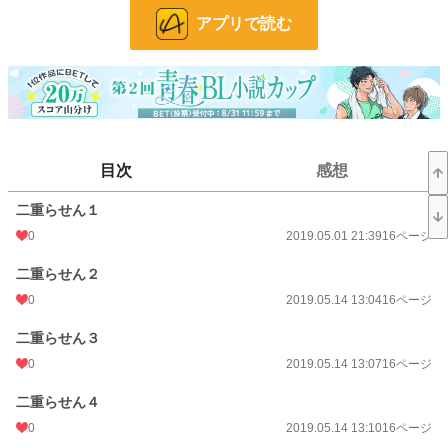
アプリで読む
BL漫画
1,406 位 / 1,406 件
BL R18
327 位 / 327 件
お気に入り
8
24h.ポイント
0 pt
目次
感想
ページ数
1,016
更新日時
2020.09.12 19:03
二重らせん１
0
2019.05.01 21:39
16ページ
初回公開日時
2019.05.01 21:39
二重らせん２
週間ポイント
7 pt (666 位)
0
2019.05.14 13:04
16ページ
月間ポイント
7 pt (1,083 位)
二重らせん３
年間ポイント
70 pt (1,291 位)
0
2019.05.14 13:07
16ページ
累計ポイント
19,972 pt (610 位)
二重らせん４
0
2019.05.14 13:10
16ページ