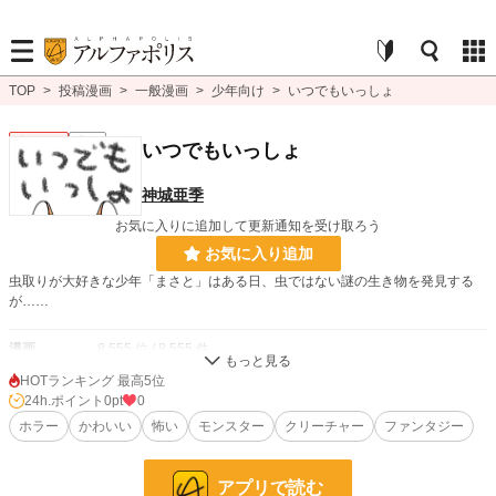
TOP
>
投稿漫画
>
一般漫画
>
少年向け
>
いつでもいっしょ
少年向け
完結
いつでもいっしょ
神城亜季
お気に入りに追加して更新通知を受け取ろう
お気に入り追加
虫取りが大好きな少年「まさと」はある日、虫ではない謎の生き物を発見する
が……
漫画
8,555 位 / 8,555 件
HOTランキング 最高5位
少年向け
2,488 位 / 2,488 件
24h.ポイント
0pt
0
お気に入り
ホラー
かわいい
1
怖い
モンスター
クリーチャー
ファンタジー
24h.ポイント
0 pt
アプリで読む