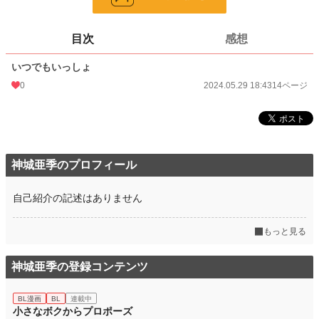
ページ数
14
更新日時
2024.05.29 18:43
目次
感想
初回公開日時
2024.05.29 18:43
いつでもいっしょ
週間ポイント
0 pt (8,555 位)
0
2024.05.29 18:43
14ページ
月間ポイント
0 pt (8,555 位)
年間ポイント
28 pt (5,367 位)
累計ポイント
607 pt (7,631 位)
神城亜季のプロフィール
自己紹介の記述はありません
もっと見る
神城亜季の登録コンテンツ
BL漫画
BL
連載中
小さなボクからプロポーズ