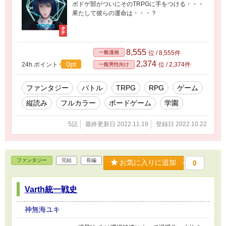
ボドゲ部がついにそのTRPGに手をつける・・・
果たして彼らの運命は・・・？
8,555
一般漫画
位 / 8,555件
2,374
0pt
24h.ポイント
位 / 2,374件
一般男性向け
ファンタジー
バトル
TRPG
RPG
ゲーム
縦読み
フルカラー
ボードゲーム
学園
5話
最終更新日 2022.11.19
登録日 2022.10.22
ファンタジー
完結
長編
お気に入りに追加
0
Varth統一戦史
神無海ユキ