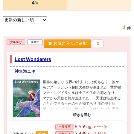
4
件
4
件
少年向け
連載中
お気に入りに追加
3
Lost Wonderers
神無海ユキ
世界の始まり 世界の始まりには何もなく、無か
らアストラという超巨大生物が生まれた 世界樹
マナ・ユグドラシルは全ての生命の源となり
マナから天使と龍が生まれた 天使は転生する
ことができる不死の生き物であり 龍の魂も龍
魂、といって決して滅びることはなかった 天使
は空の世界に住み、龍は大地と海に住み互いに
交わることはなかった ある時一翼の天使（ル
ーシファ）が大地に舞い降りて、龍と子供を作
8,555
一般漫画
位 / 8,555件
った それが「龍神」 天使よりも強大な魔力を
2,488
0pt
24h.ポイント
位 / 2,488件
少年向け