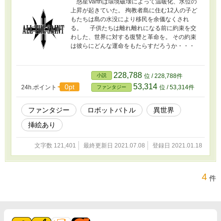
惑星Varthは環境破壊によって温暖化、水位の
上昇が起きていた。 殉教者島に住む12人の子ど
もたちは島の水没により移民を余儀なくされ
る。 子供たちは離れ離れになる前に約束を交
わした、世界に対する復讐と革命を。 その約束
は彼らにどんな運命をもたらすだろうか・・・
228,788
小説
位 / 228,788件
53,314
0pt
24h.ポイント
位 / 53,314件
ファンタジー
ファンタジー
ロボットバトル
異世界
挿絵あり
文字数 121,401
最終更新日 2021.07.08
登録日 2021.01.18
4
件