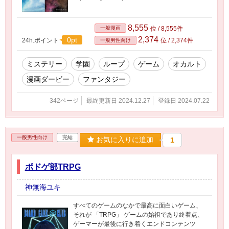
8,555
一般漫画
位 / 8,555件
2,374
0pt
24h.ポイント
位 / 2,374件
一般男性向け
ミステリー
学園
ループ
ゲーム
オカルト
漫画ダービー
ファンタジー
342ページ
最終更新日 2024.12.27
登録日 2024.07.22
一般男性向け
完結
お気に入りに追加
1
ボドゲ部TRPG
神無海ユキ
すべてのゲームのなかで最高に面白いゲーム、
それが 「TRPG」 ゲームの始祖であり終着点、
ゲーマーが最後に行き着くエンドコンテンツ