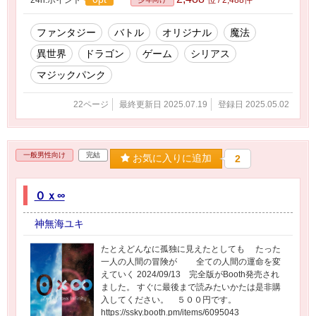
持ち、龍よりも強大な力を持つ しかし龍神は不
死ではなく、死すべき運命を持って生まれた
龍神戦争 龍神はその死すべき運命を憎み、
ファンタジー
バトル
オリジナル
魔法
封印術という魔法（マギア）を発明し、天使と
異世界
ドラゴン
ゲーム
シリアス
龍へ戦いを挑んだ 龍神は天使たちを自らの武器
へと転生させて封印し、封印武器を作った。
マジックパンク
封印武器によって龍たちの魂を肉体から切り離
し龍魂石へ封印した これがこの世の初めての
22ページ
最終更新日 2025.07.19
登録日 2025.05.02
戦争、龍神戦争と言われている 龍神は龍魂石を
使って全ての生き物を生み出し、やがて老衰し
て死んだ・・・ 大戦争時代 龍神とい
う神を失った世界は絶え間ない覇権争いが起こ
一般男性向け
完結
った 生み出された生き物はやがて７種族の大き
お気に入りに追加
2
な族（クラン）へと別れて互いに戦争をするこ
とになった 延々と覇権争いの戦争が続いた戦乱
０ｘ∞
の歴史、大戦争時代と言われる。 紅の勇
者と緋色戦争 龍神の末裔である「紅の勇者」と
その仲間の活躍により覇権争いに終焉が訪れた
神無海ユキ
紅の勇者は魔王とともに九種族を９つのアス
トラに別々に住まわせ 境界の魔法「クドゥラ」
たとえどんなに孤独に見えたとしても たった
によって、通行を遮断した。そして永き平和が
一人の人間の冒険が 全ての人間の運命を変
訪れた・・・ 時の流れはあらゆるものを破壊
えていく 2024/09/13 完全版がBooth発売され
する、龍神さえ時の流れによって滅びた クドゥ
ました。 すぐに最後まで読みたいかたは是非購
ラによって作られた平和も、やがてその終わり
入してください。 ５００円です。
を迎えようとしていた・・・
https://ssky.booth.pm/items/6095043