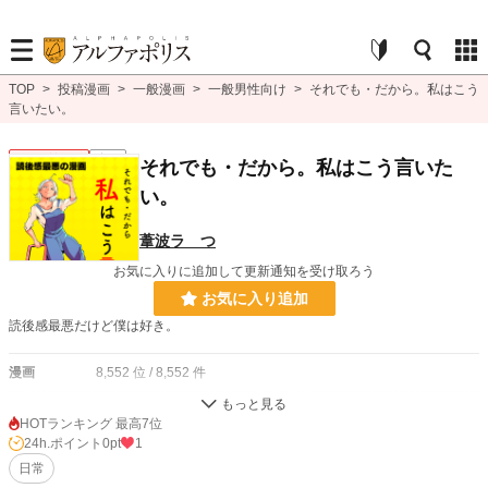
TOP
>
投稿漫画
>
一般漫画
>
一般男性向け
>
それでも・だから。私はこう
言いたい。
一般男性向け
完結
それでも・だから。私はこう言いた
い。
葦波ラ つ
お気に入りに追加して更新通知を受け取ろう
お気に入り追加
読後感最悪だけど僕は好き。
漫画
8,552 位 / 8,552 件
一般男性向け
2,372 位 / 2,372 件
HOTランキング 最高7位
24h.ポイント
0pt
1
お気に入り
0
日常
24h.ポイント
0 pt