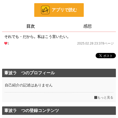
ページ数
8
アプリで読む
更新日時
2025.02.28 23:37
目次
感想
初回公開日時
2025.02.28 23:37
それでも・だから。私はこう言いたい。
週間ポイント
0 pt (8,552 位)
1
2025.02.28 23:37
8ページ
月間ポイント
0 pt (8,552 位)
年間ポイント
49 pt (4,358 位)
累計ポイント
1,076 pt (6,503 位)
葦波ラ つのプロフィール
自己紹介の記述はありません
もっと見る
葦波ラ つの登録コンテンツ